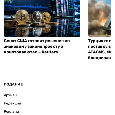
Сенат США готовит решение по
Турция гото
знаковому законопроекту о
поставку во
криптовалютах — Reuters
ATACMS, M27
боеприпасы
ИЗДАНИЕ
Архивы
Редакция
Реклама