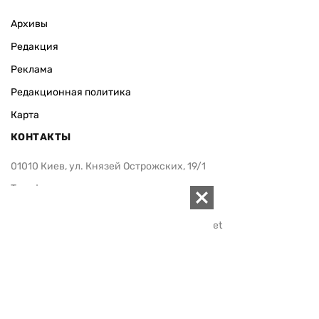
Архивы
Редакция
Реклама
Редакционная политика
Карта
КОНТАКТЫ
01010 Киев, ул. Князей Острожских, 19/1
Телефон редакции:
+380 (44) 280-04-85
Электронная почта редакции:
zn94@ukr.net
Электронная почта службы новостей:
editor@zn.ua
СОЦСЕТИ