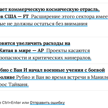
ает коммерческую космическую отрасль,
ов США — FT
Расширение этого сектора имее
ые не должны остаться без внимания
вится увеличить расходы на
Китая в мире — AP
Проекты касаются
зопасности и критических минералов.
био с Ван И начал военные учения с боевой
роливе
Рубио и Ван во время встречи в Манил
рос Тайваня.
 Ctrl+Enter или
Отправить ошибку