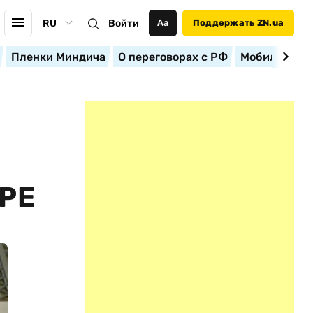
RU
Войти
Аа
Поддержать ZN.ua
Пленки Миндича
О переговорах с РФ
Мобилизация
РЕ