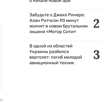
о начале новой эры
Забудьте о Джеке Ричере:
2
Алан Ритчсон 90 минут
молчит в новом брутальном
экшене «Мотор Сити»
В одной из областей
3
Украины разбился
вертолет: погиб молодой
авиационный техник
22