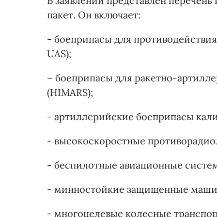
В заявлении представлен перечень
пакет. Он включает:
- боеприпасы для противодействи
UAS);
– боеприпасы для ракетно-артилл
(HIMARS);
- артиллерийские боеприпасы калиб
- высокоскоростные противорадио
- беспилотные авиационные систе
- минностойкие защищенные маши
- многоцелевые колесные транспор