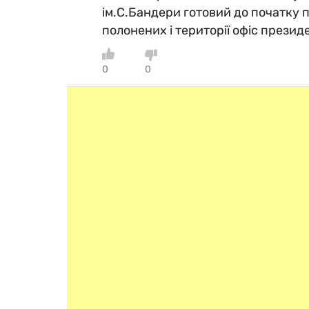
ім.С.Бандери готовий до початку п
полонених і території офіс презид
0
0