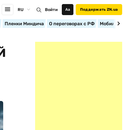
RU
Войти
Аа
Поддержать ZN.ua
Пленки Миндича
О переговорах с РФ
Мобилизация
Й