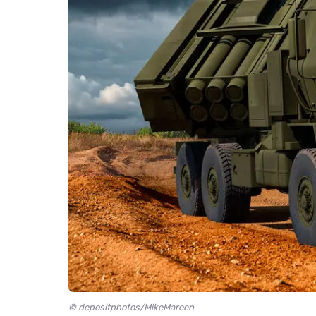
© depositphotos/MikeMareen