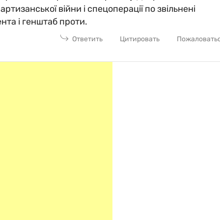
артизанської війни і спецоперації по звільнені
ента і генштаб проти.
Ответить
Цитировать
Пожаловать