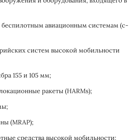
 вооружения и оборудования, входящего в
я беспилотным авиационным системам (c-
ерийских систем высокой мобильности
ра 155 и 105 мм;
локационные ракеты (HARMs);
мы;
ны (MRAP);
тные средства высокой мобильности;