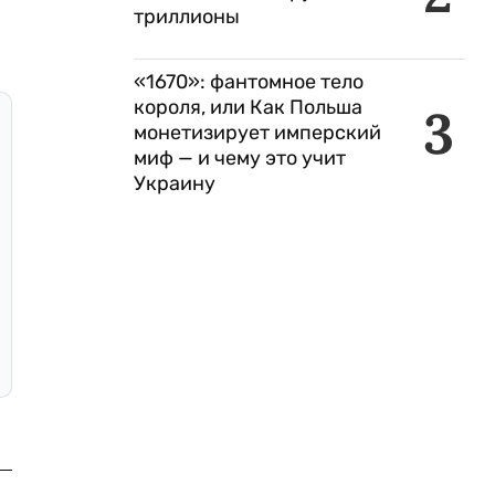
триллионы
«1670»: фантомное тело
короля, или Как Польша
3
монетизирует имперский
миф — и чему это учит
Украину