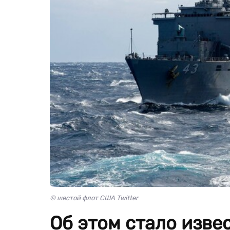
© шестой флот США Twitter
Об этом стало изве