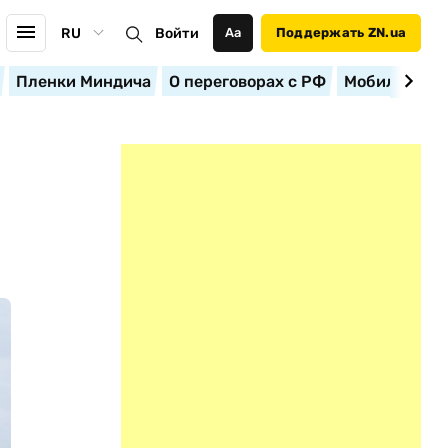
RU
Войти
Аа
Поддержать ZN.ua
Пленки Миндича
О переговорах с РФ
Мобилизация