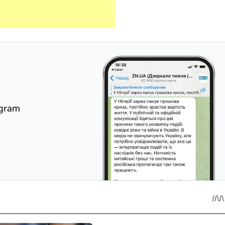
egram