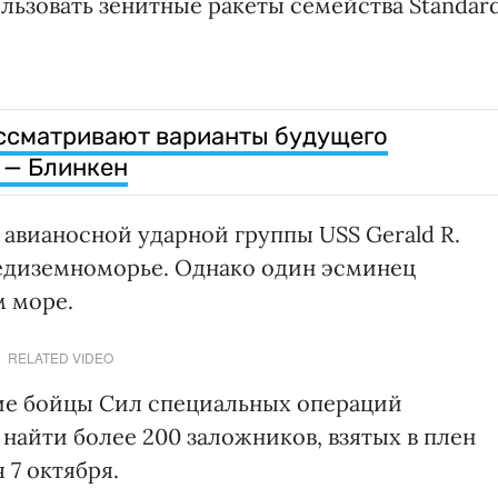
ользовать зенитные ракеты семейства Standar
ассматривают варианты будущего
 — Блинкен
 авианосной ударной группы USS Gerald R.
редиземноморье. Однако один эсминец
м море.
RELATED VIDEO
кие бойцы Сил специальных операций
 найти более 200 заложников, взятых в плен
 7 октября.