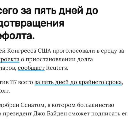
его за пять дней до
едотвращения
ефолта.
й Конгресса США проголосовали в среду за
проекта
о приостановлении долга
лларов,
сообщает
Reuters.
ив 117 всего
за пять дней до крайнего срока
,
олт.
добрен Сенатом, в котором большинство
о президент Джо Байден сможет подписать ег