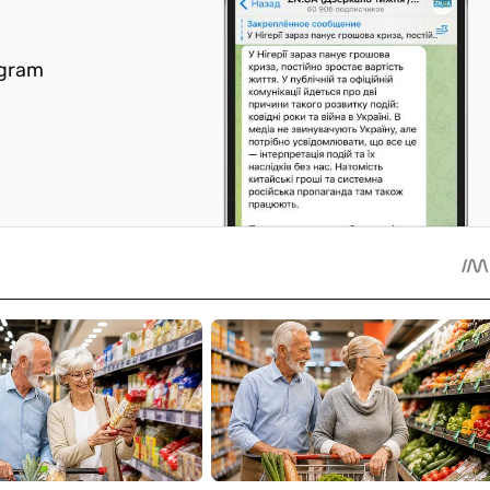
egram