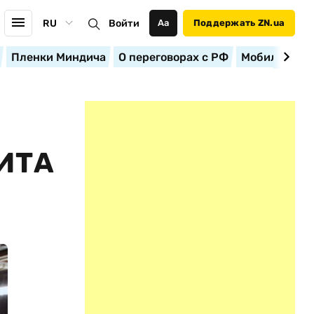
RU
Войти
Аа
Поддержать ZN.ua
Пленки Миндича
О переговорах с РФ
Мобилизация
ИТА