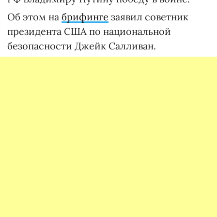
Об этом на
брифинге
заявил советник
президента США по национальной
безопасности Джейк Салливан.