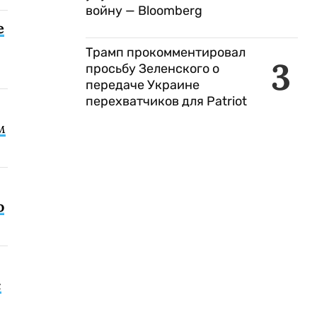
войну — Bloomberg
е
Трамп прокомментировал
3
просьбу Зеленского о
передаче Украине
перехватчиков для Patriot
м
о
с