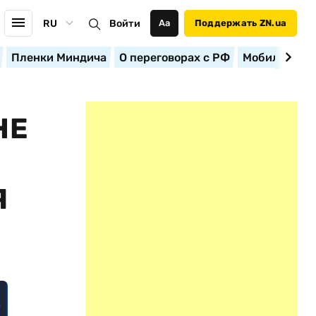
RU
Войти
Аа
Поддержать ZN.ua
Пленки Миндича
О переговорах с РФ
Мобилизация
НЕ
Я