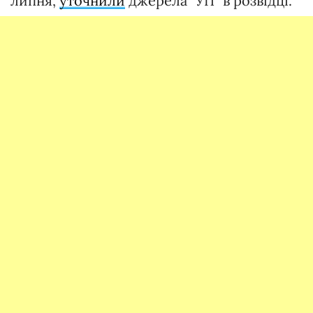
липня,
уточнили
джерела "УП" в розвідці.