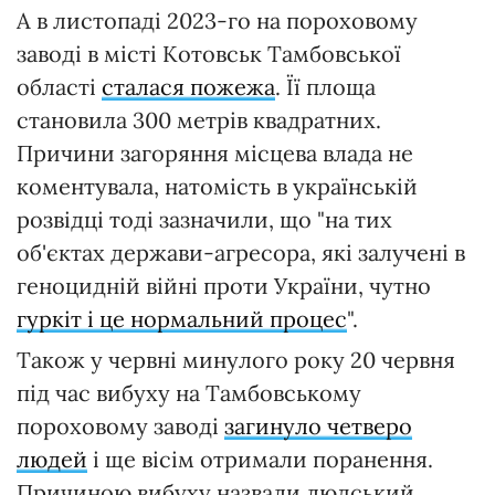
А в листопаді 2023-го на пороховому
заводі в місті Котовськ Тамбовської
області
сталася пожежа
. Її площа
становила 300 метрів квадратних.
Причини загоряння місцева влада не
коментувала, натомість в українській
розвідці тоді зазначили, що "на тих
об'єктах держави-агресора, які залучені в
геноцидній війні проти України, чутно
гуркіт і це нормальний процес
".
Також у червні минулого року 20 червня
під час вибуху на Тамбовському
пороховому заводі
загинуло четверо
людей
і ще вісім отримали поранення.
Причиною вибуху назвали людський