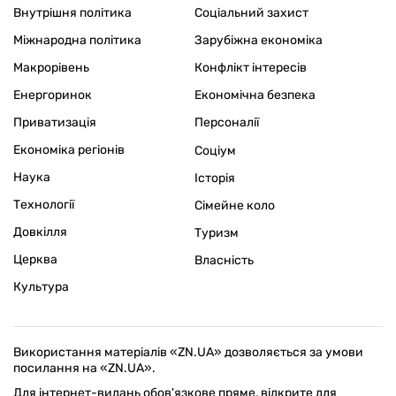
Внутрішня політика
Соціальний захист
Міжнародна політика
Зарубіжна економіка
Макрорівень
Конфлікт інтересів
Енергоринок
Економічна безпека
Приватизація
Персоналії
Економіка регіонів
Соціум
Наука
Історія
Технології
Сімейне коло
Довкілля
Туризм
Церква
Власність
Культура
Використання матеріалів «ZN.UA» дозволяється за умови
посилання на «ZN.UA».
Для інтернет-видань обов'язкове пряме, відкрите для