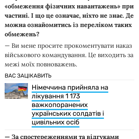
«
обмеження
фізичних
навантажень
»
при
частині.
І
що
це
означає,
ніхто
не
знає.
Де
можна
ознайомитись
і
з
переліком
таких
обмежень?
— Ви мене просите прокоментувати наказ
військового командування. Це виходить за
межі моїх повноважень.
ВАС ЗАЦІКАВИТЬ
Німеччина прийняла на
лікування 1 173
важкопоранених
українських солдатів і
цивільних осіб
—
За
спостереженнями
та
відгуками