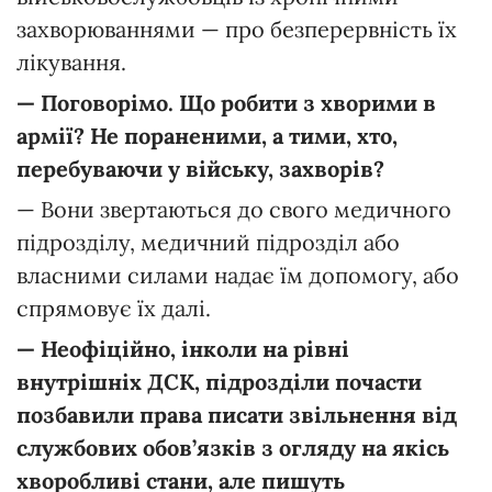
захворюваннями — про безперервність їх
лікування.
— П
оговорімо.
Що
робити
з
хворими
в
армії?
Не
пораненими,
а
тими,
хто,
перебуваючи
у
війську,
захворів?
— Вони звертаються до свого медичного
підрозділу, медичний підрозділ або
власними силами надає їм допомогу, або
спрямовує їх далі.
—
Неофіційно,
інколи
на
рівні
внутрішніх
ДСК,
підрозділи
почасти
позбави
ли
права
писати
звільнення
від
службових
обов’язків
з огляду на
якісь
хворобливі
стани,
але
пишуть