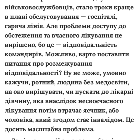
військовослужбовців,
стало
трохи
краще
в
плані
обслуговування
— госпіталі
,
гаряча
лінія.
Але
проблеми
доступу
до
обстеження
та
вчасного
лікування
не
вирішено,
бо
це
—
відповідальність
командирів.
Можливо,
варто
поставити
питання
про
розмежування
відповідальності?
Ну
не
може,
умовно
кажучи,
ротний,
людина
без
медосвіти,
на
око
вирішувати,
чи
пускати
до
лікарні
дівчину,
яка
внаслідок
несвоєчасного
лікування
потім
втрачає
яєчник,
або
чоловіка,
який
згодом
стає
інвалідом.
Це
досить
масштабна
проблема.