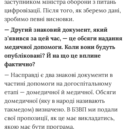
заступником міністра оборони з питань
цифровізації. Після того, як зберемо дані,
зробимо певні висновки.
—
Другий
знаковий
документ,
який
з’явився
за
цей
час,
—
це
обсяги
надання
медичної
допомоги.
Коли
вони
будуть
опубліковані?
Й
на
що
це
вплине
фактично?
— Насправді є два знакові документи в
частині допомоги на догоспітальному
етапі — домедичної й медичної. Обсяги
домедичної (яку в народі називають
такмедом) визначено. В БЗВП ми подали
свої пропозиції, як це має викладатись,
якою має бути програма.