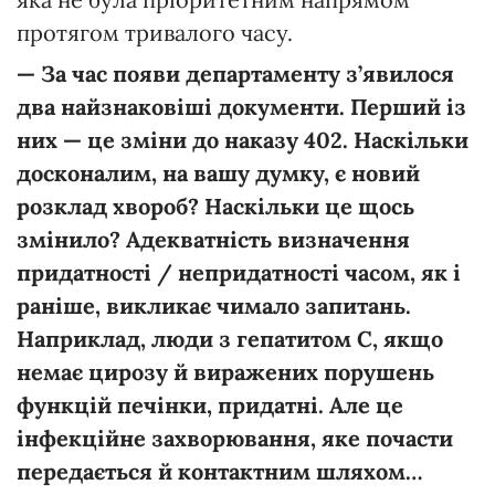
протягом тривалого часу.
—
За
час
появи
департаменту
з’явилося
два
найзнаковіші
документи.
Перший
і
з
них
—
це
зміни
до
наказу
402.
Наскільки
досконалим,
на
вашу
думку,
є
новий
розклад
хвороб?
Наскільки
це
щось
змінило?
Адекватність
визначення
придатності / непридатності
часом,
як
і
раніше,
викликає
чимало за
питань.
Наприклад,
люди
з
гепатитом
С,
якщо
немає
цирозу
й
виражених
порушень
функцій
печінки,
придатні.
Але
це
інфекційне
захворювання,
яке
почасти
передається
й
контактним
шляхом…