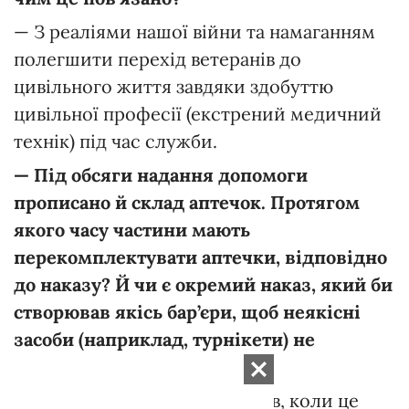
— З реаліями нашої війни та намаганням
полегшити перехід ветеранів до
цивільного життя завдяки здобуттю
цивільної професії (екстрений медичний
технік) під час служби.
—
Під
обсяги
надання
допомоги
прописано
й
склад
аптечок.
Протягом
якого
часу
частини
мають
перекомплектувати
аптечки,
відповідно
до
наказу?
Й
чи
є
окремий
наказ,
який
би
створював
якісь
бар’єри,
щоб
неякісні
засоби
(наприклад,
турнікети)
не
потрапляли
до
їх
складу?
— Немає конкретних термінів, коли це