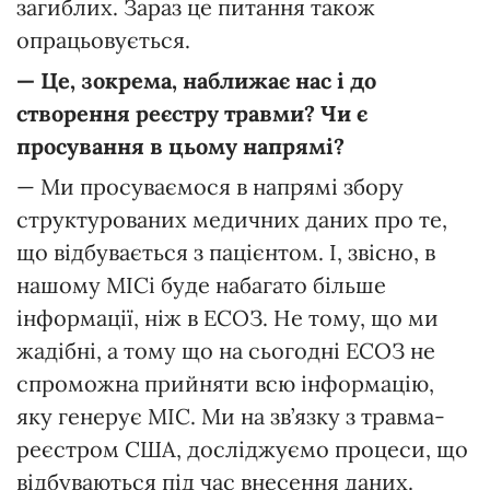
загиблих. Зараз це питання також
опрацьовується.
—
Це, зокрема,
наближає
нас
і
до
створення
реєстру
травми?
Чи
є
просування
в
цьому
напрямі?
— Ми просуваємося в напрямі збору
структурованих медичних даних про те,
що відбувається з пацієнтом. І, звісно, в
нашому МІСі буде набагато більше
інформації, ніж в ЕСОЗ. Не тому, що ми
жадібні, а тому що на сьогодні ЕСОЗ не
спроможна прийняти всю інформацію,
яку генерує МІС. Ми на зв’язку з травма-
реєстром США, досліджуємо процеси, що
відбуваються під час внесення даних.