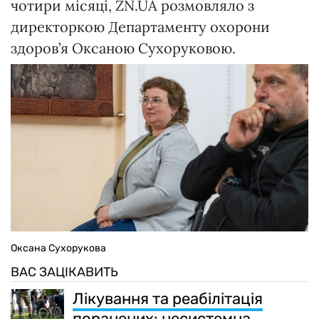
чотири місяці, ZN.UA розмовляло з
директоркою Департаменту охорони
здоров’я Оксаною Сухоруковою.
Оксана Сухорукова
ВАС ЗАЦІКАВИТЬ
Лікування та реабілітація
поранених: несистемна