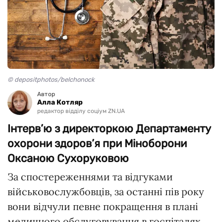
© depositphotos/belchonock
Автор
Алла Котляр
редактор відділу соціум ZN.UA
Інтерв’ю з директоркою Департаменту
охорони здоров’я при Міноборони
Оксаною Сухоруковою
За спостереженнями та відгуками
військовослужбовців, за останні пів року
вони відчули певне покращення в плані
медичного обслуговування в госпіталях,