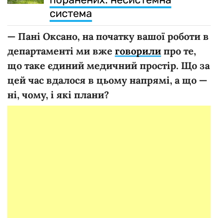
система
—
Пані
Оксано,
на
початку
вашої
роботи
в
департаменті
ми
вже
говорили
про
те,
що
таке
єдиний
медичний
простір.
Що
за
цей
час
вдалося
в
цьому
напрямі,
а
що
—
ні,
чому,
і
які
плани?