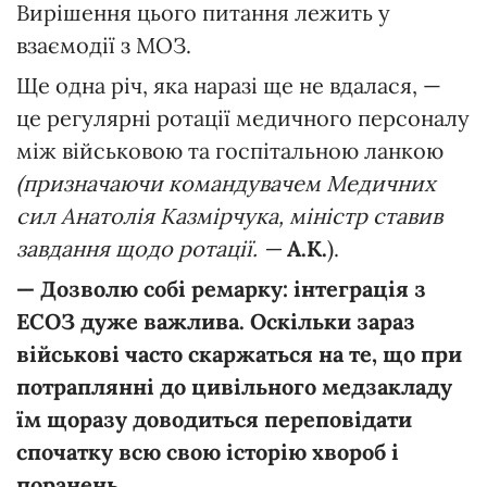
Вирішення цього питання лежить у
взаємодії з МОЗ.
Ще одна річ, яка наразі ще не вдалася, —
це регулярні ротації медичного персоналу
між військовою та госпітальною ланкою
(призначаючи
командувачем
Медичних
сил
Анатолія
Казмірчука,
міністр
ставив
завдання
щодо
ротації.
—
А.К.
).
—
Дозволю
собі
ремарку:
інтеграція
з
ЕСОЗ
дуже
важлива.
О
скільки
зараз
військові
часто
скаржаться
на
те,
що
при
потраплянні
до
цивільного
медзакладу
їм
щоразу
доводиться
переповідати
спочатку
всю
свою
історію
хвороб
і
поранень.