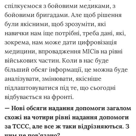
спілкуємося з бойовими медиками, з
бойовими бригадами. Але щоб рішення
були якісними, щоб зрозуміти, які
навички нам іще потрібні, треба дані, які,
зокрема, нам може дати цифровізація
медицини, впровадження МІСів на рівні
військових частин. Коли в нас буде
більший обсяг інформації, це можна буде
аналізувати, змінювати, якісніше
підлаштовуватися під те, що сьогодні
відбувається на фронті.
—
Нові
обсяги
надання
допомоги
загалом
схожі на чотири
рівні надання
допомоги
за
ТССС,
але
все
ж
таки
відрізняються.
З
чим
це
пов’язано
?