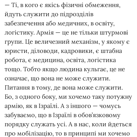
— Ті, в кого є якісь фізичні обмеження,
йдуть служити до підрозділів
забезпечення або медичних, в освіту,
логістику. Армія — це не тільки штурмові
групи. Це величезний механізм, у якому є
юристи, діловоди, кадровики, є штабна
робота, є медицина, освіта, логістика
тощо. Тобто якщо людина кульгає, це не
означає, що вона не може служити.
Питання в тому, де вона може служити.
Бо, з одного боку, ми хочемо таку потужну
армію, як в Ізраїлі. А з іншого — чомусь
забуваємо, що в Ізраїлі в обов’язковому
порядку служать усі. А в нас, коли йдеться
про мобілізацію, то в принципі ми хочемо