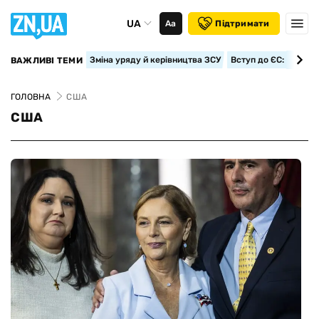
UA
Аа
Підтримати
Зміна уряду й керівництва ЗСУ
Вступ до ЄС: класте
ВАЖЛИВІ ТЕМИ
ГОЛОВНА
США
США