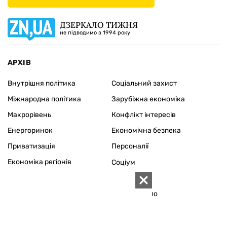
ДЗЕРКАЛО ТИЖНЯ
не підводимо з 1994 року
АРХІВ
Внутрішня політика
Соціальний захист
Міжнародна політика
Зарубіжна економіка
Макрорівень
Конфлікт інтересів
Енергоринок
Економічна безпека
Приватизація
Персоналії
Економіка регіонів
Соціум
Наука
Історія
Технології
Сімейне коло
Довкілля
Туризм
Церква
Власність