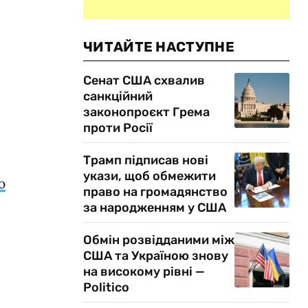
ЧИТАЙТЕ НАСТУПНЕ
Сенат США схвалив
санкційний
законопроєкт Грема
проти Росії
Трамп підписав нові
укази, щоб обмежити
ю
право на громадянство
за народженням у США
Обмін розвідданими між
США та Україною знову
на високому рівні —
Politico