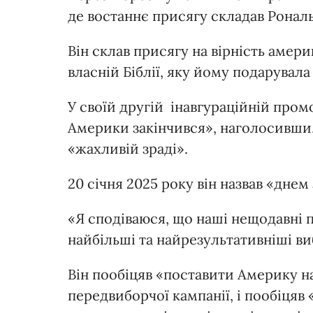
де востаннє присягу складав Рональ
Він склав присягу на вірність амери
власній Біблії, яку йому подарувала
У своїй другій інавгураційній про
Америки закінчився», наголосивши
«жахливій зраді».
20 січня 2025 року він назвав «днем
«Я сподіваюся, що наші нещодавні 
найбільші та найрезультативніші виб
Він пообіцяв «поставити Америку 
передвиборчої кампанії, і пообіцяв