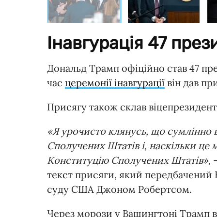
Інавгурація 47 през
Дональд Трамп офіційно став 47 п
час
церемонії інавгурації
він дав пр
Присягу також склав віцепрезидент
«Я урочисто клянусь, що сумлінно 
Сполучених Штатів і, наскільки це 
Конституцію Сполучених Штатів»,
—
текст присяги, який передбачений
суду США Джоном Робертсом.
Через морози у Вашингтоні Трамп 