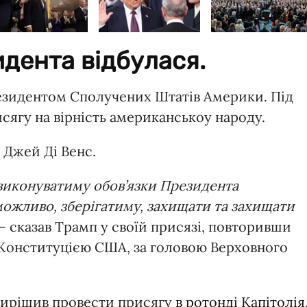
идента відбулася.
резидентом Сполучених Штатів Америки. Під
исягу на вірність американськоу народу.
 Джей Ді Венс.
виконуватиму обов’язки Президента
можливо, зберігатиму, захищати та захищати
 сказав Трамп у своїй присязі, повторивши
 Конституцією США, за головою Верховного
вирішив провести присягу
в ротонді Капітолія