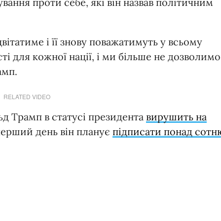
ування проти себе, які він назвав політичним
вітатиме і її знову поважатимуть у всьому
ті для кожної нації, і ми більше не дозволимо
амп.
RELATED VIDEO
д Трамп в статусі президента
вирушить на
 перший день він планує
підписати понад сотн