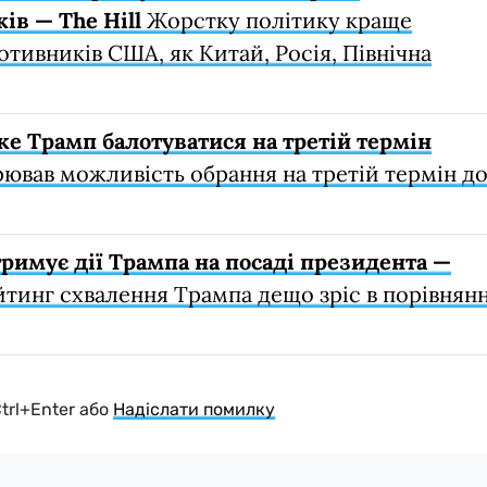
ів — The Hill
Жорстку політику краще
отивників США, як Китай, Росія, Північна
оже Трамп балотуватися на третій термін
ював можливість обрання на третій термін д
римує дії Трампа на посаді президента —
тинг схвалення Трампа дещо зріс в порівнянн
Ctrl+Enter або
Надіслати помилку