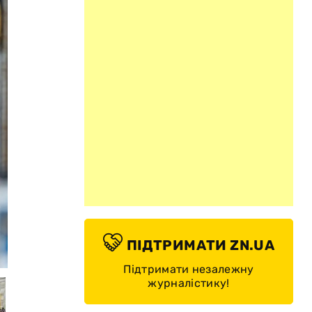
ПІДТРИМАТИ ZN.UA
© EPA-EFE/KENNY HOLSTON / POOL
Підтримати незалежну
журналістику!