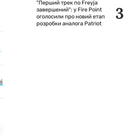
"Перший трек по Freyja
3
завершений": у Fire Point
оголосили про новий етап
розробки аналога Patriot
о
і