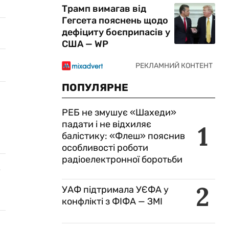
Трамп вимагав від
Гегсета пояснень щодо
дефіциту боєприпасів у
США — WP
ПОПУЛЯРНЕ
РЕБ не змушує «Шахеди»
падати і не відхиляє
1
балістику: «Флеш» пояснив
особливості роботи
радіоелектронної боротьби
2
УАФ підтримала УЄФА у
конфлікті з ФІФА — ЗМІ