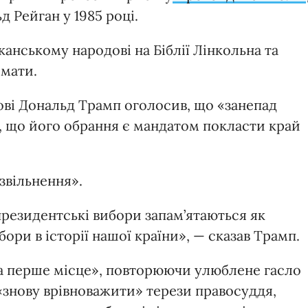
д Рейган у 1985 році.
канському народові на Біблії Лінкольна та
 мати.
мові Дональд Трамп оголосив, що «занепад
, що його обрання є мандатом покласти край
 звільнення».
президентські вибори запам’ятаються як
ори в історії нашої країни», — сказав Трамп.
на перше місце», повторюючи улюблене гасло
 «знову врівноважити» терези правосуддя,