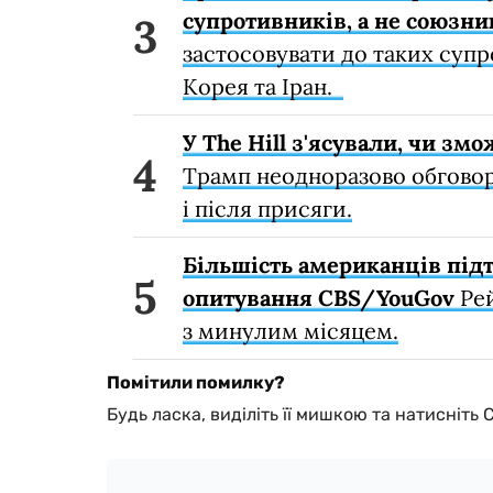
супротивників, а не союзник
застосовувати до таких супр
Корея та Іран.
У The Hill з'ясували, чи зм
Трамп неодноразово обговор
і після присяги.
Більшість американців підт
опитування CBS/YouGov
Рей
з минулим місяцем.
Помітили помилку?
Будь ласка, виділіть її мишкою та натисніть 