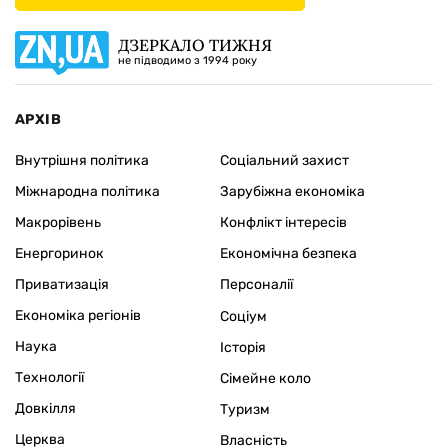
ДЗЕРКАЛО ТИЖНЯ
не підводимо з 1994 року
АРХІВ
Внутрішня політика
Соціальний захист
Міжнародна політика
Зарубіжна економіка
Макрорівень
Конфлікт інтересів
Енергоринок
Економічна безпека
Приватизація
Персоналії
Економіка регіонів
Соціум
Наука
Історія
Технології
Сімейне коло
Довкілля
Туризм
Церква
Власність