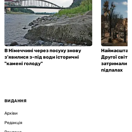
В Німеччині через посуху знову
Наймасштабн
з’явилися з-під води історичні
Другої світов
"камені голоду"
затримали 4
підпалах
ВИДАННЯ
Архіви
Редакція