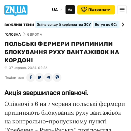
UA
Аа
Підтримати
Зміна уряду й керівництва ЗСУ
Вступ до ЄС: класте
ВАЖЛИВІ ТЕМИ
ГОЛОВНА
ЄВРОПА
ПОЛЬСЬКІ ФЕРМЕРИ ПРИПИНИЛИ
БЛОКУВАННЯ РУХУ ВАНТАЖІВОК НА
КОРДОНІ
07 червня, 2024, 02:26
Поділитися
Акція звершилася опівночі.
Опівночі з 6 на 7 червня польські фермери
припиняють блокування руху вантажівок
на контрольно-пропускному пункті
"Хребенне - Рава-Руська",
повідомила