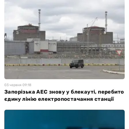
03 червня 09:18
Запорізька АЕС знову у блекауті, перебито
єдину лінію електропостачання станції