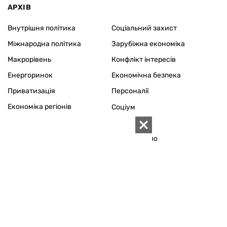
АРХІВ
Внутрішня політика
Соціальний захист
Міжнародна політика
Зарубіжна економіка
Макрорівень
Конфлікт інтересів
Енергоринок
Економічна безпека
Приватизація
Персоналії
Економіка регіонів
Соціум
Наука
Історія
Технології
Сімейне коло
Довкілля
Туризм
Церква
Власність
Культура
Використання матеріалів «ZN.UA» дозволяється за умови