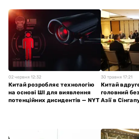
02 червня 12:32
30 травня 17:21
Китай розробляє технологію
Китай вдруг
на основі ШІ для виявлення
головний бе
потенційних дисидентів — NYT
Азії в Сінгап