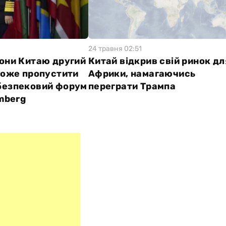
24 травня 02:51
рони Китаю другий
Китай відкрив свій ринок дл
 може пропустити
Африки, намагаючись
безпековий форум
переграти Трампа
omberg