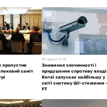
29 травня 17:18
е пропустив
Зниження злочинності і
зпековий саміт
придушення спротиву владі
урі
Китаї запускає найбільшу у
світі систему ШІ-стеження 
FT