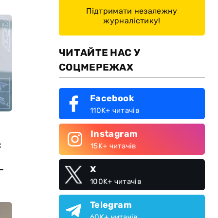
Підтримати незалежну
журналістику!
ЧИТАЙТЕ НАС У
СОЦМЕРЕЖАХ
Facebook
110K+ читачів
Instagram
:
15K+ читачів
—
X
100K+ читачів
Telegram
60K+ читачів