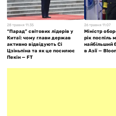
28 травня 11:35
26 травня 11:07
“Парад” світових лідерів у
Міністр обо
Китаї: чому глави держав
рік поспіль
активно відвідують Сі
найбільший 
Цзіньпіна та як це посилює
в Азії — Blo
Пекін — FT