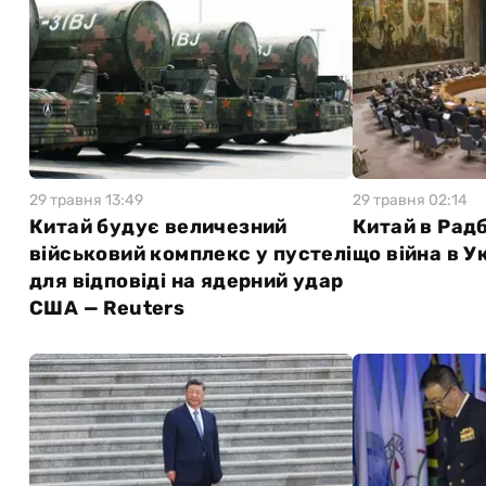
29 травня 13:49
29 травня 02:14
Китай будує величезний
Китай в Радб
військовий комплекс у пустелі
що війна в У
для відповіді на ядерний удар
США — Reuters