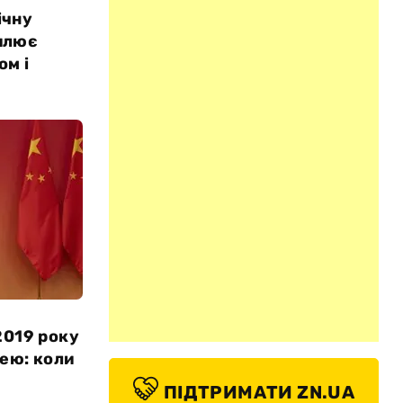
ічну
илює
ом і
2019 року
рею: коли
ПІДТРИМАТИ ZN.UA