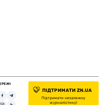
ЕРЕЖІ
ПІДТРИМАТИ ZN.UA
Підтримати незалежну
журналістику!