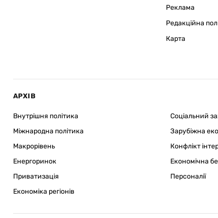
Реклама
Редакційна пол
Карта
АРХІВ
Внутрішня політика
Соціальний з
Міжнародна політика
Зарубіжна ек
Макрорівень
Конфлікт інте
Енергоринок
Економічна б
Приватизація
Персоналії
Економіка регіонів