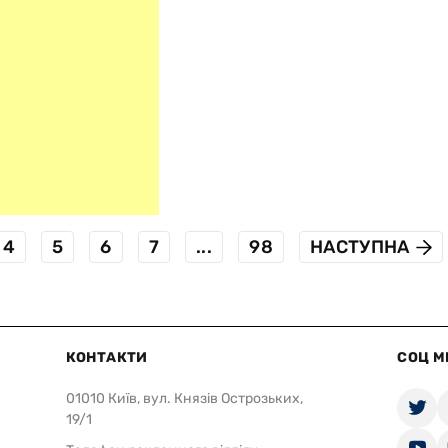
4
5
6
7
...
98
НАСТУПНА
КОНТАКТИ
СОЦ М
01010 Київ, вул. Князів Острозьких,
19/1