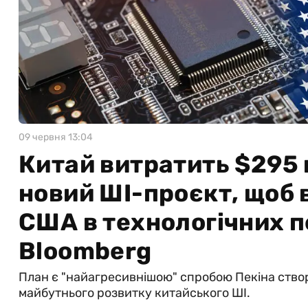
09 червня 13:04
Китай витратить $295 
новий ШІ-проєкт, щоб
США в технологічних п
Bloomberg
План є "найагресивнішою" спробою Пекіна ство
майбутнього розвитку китайського ШІ.