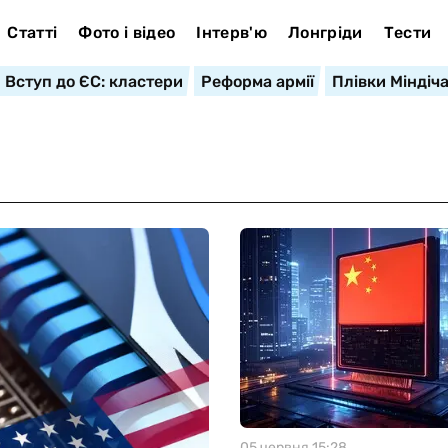
Статті
Фото і відео
Інтерв'ю
Лонгріди
Тести
Вступ до ЄС: кластери
Реформа армії
Плівки Міндіч
05 червня 15:28