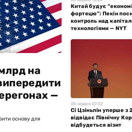
Китай будує “економ
фортецю”: Пекін пос
контроль над капітал
технологіями — NYT
млрд на
 випередити
ерегонах —
05 червня 07:02
Сі Цзіньпін уперше з 
відвідає Північну Ко
рити основу для
відбудеться візит