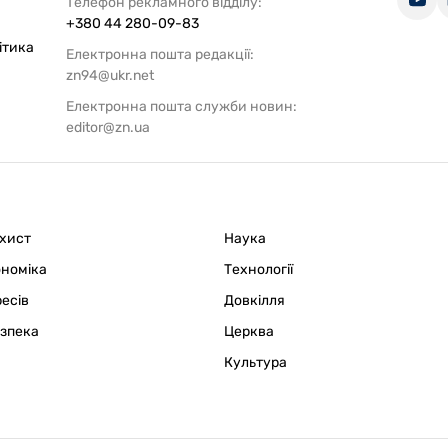
Телефон рекламного відділу:
+380 44 280-09-83
ітика
Електронна пошта редакції:
zn94@ukr.net
Електронна пошта служби новин:
editor@zn.ua
ахист
Наука
ономіка
Технології
ресів
Довкілля
езпека
Церква
Культура