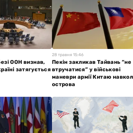
28 травня 15:46
езі ООН визнав,
Пекін закликав Тайвань “не
країні затягується
втручатися” у військові
маневри армії Китаю навко
острова