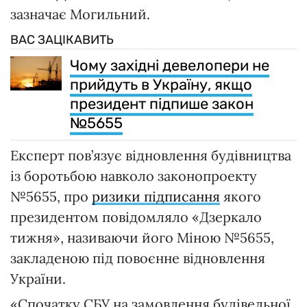
зазначає Могильний.
ВАС ЗАЦІКАВИТЬ
Чому західні девелопери не
прийдуть в Україну, якщо
президент підпише закон
№5655
Експерт пов’язує відновлення будівництва
із боротьбою навколо законопроекту
№5655, про
ризики підписання
якого
президентом повідомляло «Дзеркало
тижня», називаючи його Міною №5655,
закладеною під повоєнне відновлення
України.
«Спочатку СБУ на замовлення будівельної