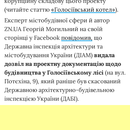
корупційну складову цього проекту
(читайте статтю
«Голосіївський котел»
).
Експерт містобудівної сфери й автор
ZN.UA Георгій Могильний на своїй
сторінці у Facebook
повідомив,
що
Державна інспекція архітектури та
містобудування України (ДІАМ)
видала
дозвіл на проектну документацію щодо
будівництва у Голосіївському лісі
(на вул.
Потєхіна, 9), який раніше був скасований
Державною архітектурно-будівельною
інспекцією України (ДАБІ).