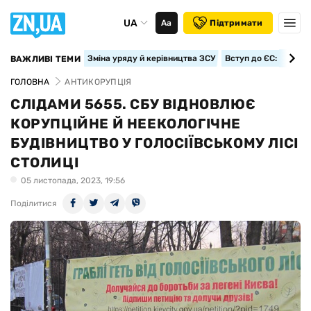
UA
Аа
Підтримати
Зміна уряду й керівництва ЗСУ
Вступ до ЄС: класте
ВАЖЛИВІ ТЕМИ
ГОЛОВНА
АНТИКОРУПЦІЯ
СЛІДАМИ 5655. СБУ ВІДНОВЛЮЄ
КОРУПЦІЙНЕ Й НЕЕКОЛОГІЧНЕ
БУДІВНИЦТВО У ГОЛОСІЇВСЬКОМУ ЛІСІ
СТОЛИЦІ
05 листопада, 2023, 19:56
Поділитися