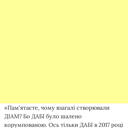
«Пам'ятаєте, чому взагалі створювали
ДІАМ? Бо ДАБІ було шалено
корумпованою. Ось тільки ДАБІ в 2017 році