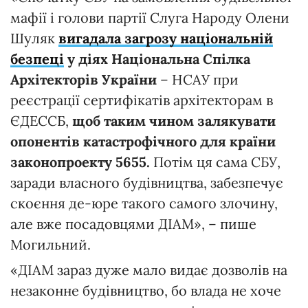
мафії і голови партії Слуга Народу Олени
Шуляк
вигадала загрозу національній
безпеці
у діях Національна Спілка
Архітекторів України
– НСАУ при
реєстрації сертифікатів архітекторам в
ЄДЕССБ,
щоб таким чином залякувати
опонентів катастрофічного для країни
законопроекту 5655.
Потім ця сама СБУ,
заради власного будівництва, забезпечує
скоєння де-юре такого самого злочину,
але вже посадовцями ДІАМ», – пише
Могильний.
«ДІАМ зараз дуже мало видає дозволів на
незаконне будівництво, бо влада не хоче