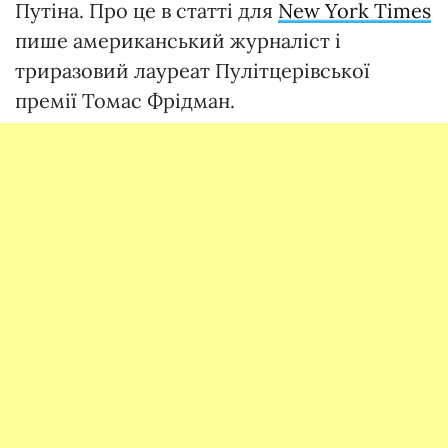
Путіна. Про це в статті для
New York Times
пише американський журналіст і
триразовий лауреат Пулітцерівської
премії Томас Фрідман.