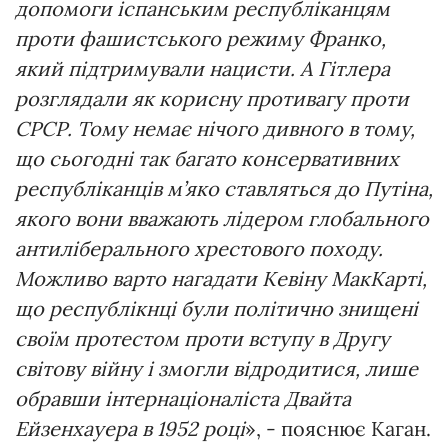
допомоги іспанським республіканцям
проти фашистського режиму Франко,
який підтримували нацисти. А Гітлера
розглядали як корисну противагу проти
СРСР. Тому немає нічого дивного в тому,
що сьогодні так багато консервативних
республіканців м’яко ставляться до Путіна,
якого вони вважають лідером глобального
антиліберального хрестового походу.
Можливо варто нагадати Кевіну МакКарті,
що республікнці були політично знищені
своїм протестом проти вступу в Другу
світову війну і змогли відродитися, лише
обравши інтернаціоналіста Двайта
Ейзенхауера в 1952 році
», - пояснює Каган.