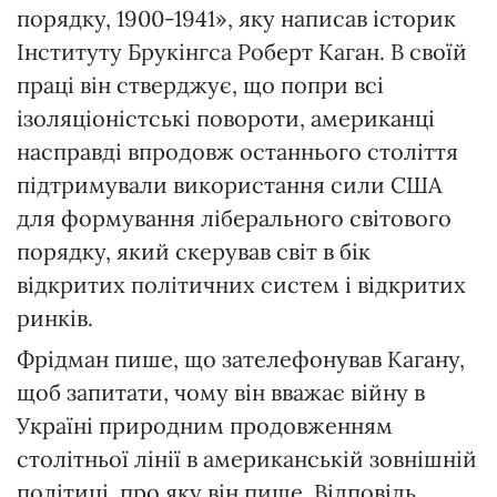
порядку, 1900-1941», яку написав історик
Інституту Брукінгса Роберт Каган. В своїй
праці він стверджує, що попри всі
ізоляціоністські повороти, американці
насправді впродовж останнього століття
підтримували використання сили США
для формування ліберального світового
порядку, який скерував світ в бік
відкритих політичних систем і відкритих
ринків.
Фрідман пише, що зателефонував Кагану,
щоб запитати, чому він вважає війну в
Україні природним продовженням
столітньої лінії в американській зовнішній
політиці, про яку він пише. Відповідь