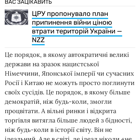
ВАС ЗАЦІКАВИТЬ
ЦРУ пропонувало план
припинення війни ціною
втрати територій України —
NZZ
Це порядок, в якому автократичні великі
держави на зразок нацистської
Німеччини, Японської імперії чи сучасних
Росії і Китаю не можуть просто поглинути
своїх сусідів. Це порядок, в якому більше
демократій, ніж будь-коли, змогли
процвітати. А вільні ринки і відкрита
торгівля витягла більше людей з бідності,
ніж будь-коли в історії світу. Він не
ідеальний. Але в світі, де ідеал ніколи «не