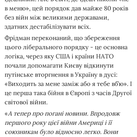
в меню», цей порядок дав майже 80 років
без війн між великими державами,
здатних дестабілізувати всіх.
Фрідман переконаний, що збереження
цього ліберального порядку - це основна
логіка, через яку США і країни НАТО
почали допомагати Києву відкинути
путінське вторгнення в Україну в дусі:
«Виходить за мене заміж або я тебе вб’ю». І
це перша така бійня в Європі з часів Другої
світової війни.
«
А тепер про погані новини. Впродовж
першого року цієї війни Америці і її
союзникам було відносно легко. Вони