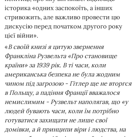
історика «одних заспокоїть, а інших
стривожить, але важливо провести цю
дискусію перед початком другого року
цієї війни».
«
В своїй книзі я цитую звернення
Франкліна Рузвельта «Про становище
країни» за 1939 рік. В ті часи, коли
американська безпека не була жодним
чином під загрозою - Гітлер ще не вторгся
в Польщу, а падіння Франції вважалося
немислимим - Рузвельт наполягав, що «у
людей бувають часи, коли їм потрібно
готуватися захищати не лише свої
домівки, а й принципи віри і людства, на