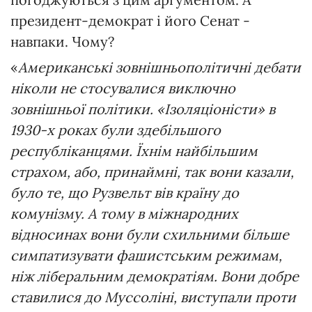
президент-демократ і його Сенат -
навпаки. Чому?
«
Американські зовнішньополітичні дебати
ніколи не стосувалися виключно
зовнішньої політики. «Ізоляціоністи» в
1930-х роках були здебільшого
республіканцями. Їхнім найбільшим
страхом, або, принаймні, так вони казали,
було те, що Рузвельт вів країну до
комунізму. А тому в міжнародних
відносинах вони були схильними більше
симпатизувати фашистським режимам,
ніж ліберальним демократіям. Вони добре
ставилися до Муссоліні, виступали проти