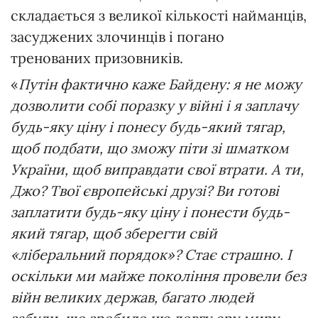
складається з великої кількості найманців,
засуджених злочинців і погано
тренованих призовників.
«
Путін фактично каже Байдену: я не можу
дозволити собі поразку у війні і я заплачу
будь-яку ціну і понесу будь-який тягар,
щоб подбати, що зможу піти зі шматком
України, щоб виправдати свої втрати. А ти,
Джо? Твої європейські друзі? Ви готові
заплатити будь-яку ціну і понести будь-
який тягар, щоб зберегти свій
«ліберальний порядок»? Стає страшно. І
оскільки ми майже покоління провели без
війн великих держав, багато людей