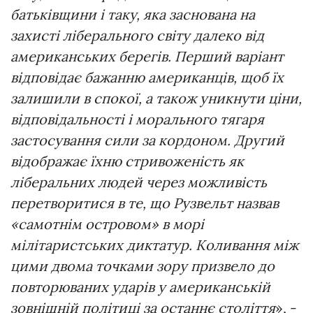
батьківщини і таку, яка заснована на
захисті ліберального світу далеко від
американських берегів. Перший варіант
відповідає бажанню американців, щоб їх
залишили в спокої, а також уникнути ціни,
відповідальності і морального тягаря
застосування сили за кордоном. Другий
відображає їхню стривоженість як
ліберальних людей через можливість
перетворитися в те, що Рузвельт назвав
«самотнім островом» в морі
мілітаристських диктатур. Коливання між
цими двома точками зору призвело до
повторюваних ударів у американській
зовнішній політиці за останнє століття
», -