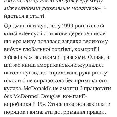
забули, що зробило цю довгу еру миру
між великими державами можливою
», -
йдеться в статті.
Фрідман нагадує, що у 1999 році в своїй
книзі «Лексус і оливкове дерево» писав,
що ера миру почалася завдяки великому
вибуху глобальної торгівлі, комерції і
зв’язків між великими гравцями. Однак, в
цій же книці американський журналіст
наголошував, що «прихована рука ринку
ніколи б не спрацювала без прихованого
кулака. McDonald’s не змогли б працювати
без McDonnell Douglas, компанії-
виробника F-15». Хтось повинен захищати
порядок і вимагати дотримання правил.