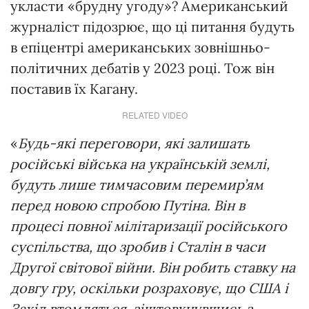
укласти «брудну угоду»? Американський
журналіст підозрює, що ці питання будуть
в епіцентрі американських зовнішньо-
політичних дебатів у 2023 році. Тож він
поставив їх Кагану.
RELATED VIDEO
«
Будь-які переговори, які залишать
російські війська на українській землі,
будуть лише тимчасовим перемир’ям
перед новою спробою Путіна. Він в
процесі повної мілітаризації російського
суспільства, що зробив і Сталін в часи
Другої світової війни. Він робить ставку на
довгу гру, оскільки розраховує, що США і
Захід втомляться, зіштовхнувшись з