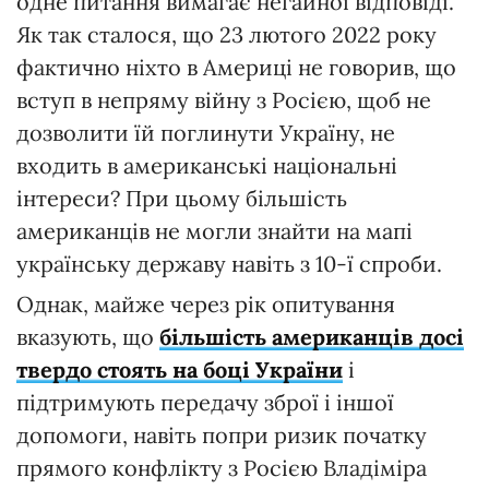
одне питання вимагає негайної відповіді.
Як так сталося, що 23 лютого 2022 року
фактично ніхто в Америці не говорив, що
вступ в непряму війну з Росією, щоб не
дозволити їй поглинути Україну, не
входить в американські національні
інтереси? При цьому більшість
американців не могли знайти на мапі
українську державу навіть з 10-ї спроби.
Однак, майже через рік опитування
вказують, що
більшість американців досі
твердо стоять на боці України
і
підтримують передачу зброї і іншої
допомоги, навіть попри ризик початку
прямого конфлікту з Росією Владіміра