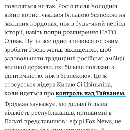
поводяться не так. Росія після Холодної
війни користувалася більшою безпекою на
західних кордонах, ніж в будь-який період
історії, навіть попри розширення НАТО.
Однак, Путін все одно виявився готовим
зробити Росію менш захищеною, щоб
задовольнити традиційні російські амбіції
великої держави, які більше пов’язані з
ідентичністю, ніж з безпекою». Це ж
стосується лідера Китаю Сі Цзіньпіна,
коли йдеться про
контроль над Тайванем.
Фрідман зауважує, що дедалі більша
кількість республіканців, принаймні в
Палаті представників і ефірі Fox News, не
погоджуються з цим аргументом. А