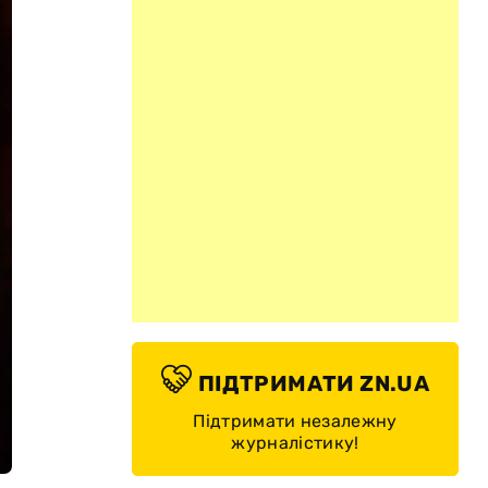
ПІДТРИМАТИ ZN.UA
Підтримати незалежну
журналістику!