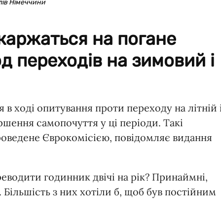
лів Німеччини
каржаться на погане
д переходів на зимовий і
в ході опитування проти переходу на літній 
ршення самопочуття у ці періоди. Такі
роведене Єврокомісією, повідомляє видання
еводити годинник двічі на рік? Принаймні,
 Більшість з них хотіли б, щоб був постійним