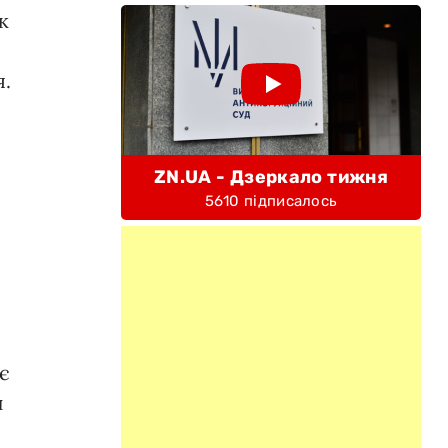
к
я.
ZN.UA - Дзеркало тижня
5610 підписалось
ає
й