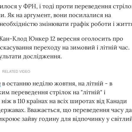
илося у ФРН, і тоді проти переведення стріло
. Як на аргумент, вони посилалися на
 необхідністю змінювати графік роботи і житт
 Жан-Клод Юнкер 12 вересня оголосить про
скасування переходу на зимовий і літній час.
ультати дослідження.
RELATED VIDEO
с
в останню неділю жовтня, на літній - в
им переведення стрілок на "літній" і
ніж в 110 країнах на всіх широтах від Канади
 державах. Вважається, що переведення часу д
икроює зайву годину для відпочинку у світли