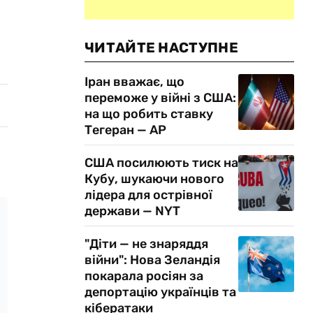
ЧИТАЙТЕ НАСТУПНЕ
Іран вважає, що
переможе у війні з США:
на що робить ставку
Тегеран — AP
США посилюють тиск на
Кубу, шукаючи нового
лідера для острівної
держави — NYT
"Діти — не знаряддя
війни": Нова Зеландія
покарала росіян за
депортацію українців та
кібератаки