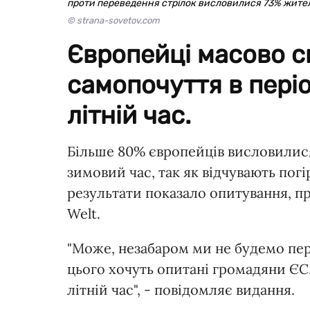
проти переведення стрілок висловилися 73% жите
© strana-sovetov.com
Європейці масово с
самопочуття в періо
літній час.
Більше 80% європейців висловилися 
зимовий час, так як відчувають погі
результати показало опитування, п
Welt.
"Може, незабаром ми не будемо пер
цього хочуть опитані громадяни ЄС.
літній час", - повідомляє видання.