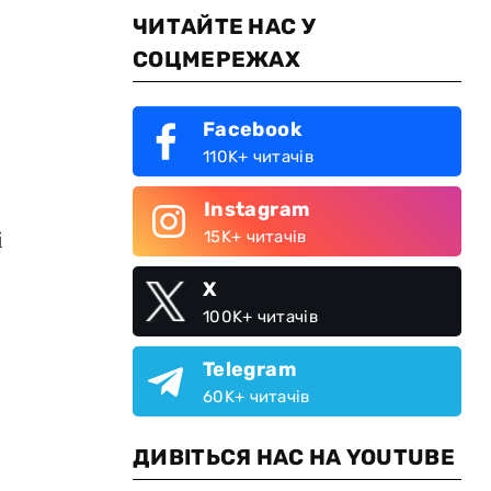
ЧИТАЙТЕ НАС У
СОЦМЕРЕЖАХ
Facebook
110K+ читачів
Instagram
і
15K+ читачів
X
100K+ читачів
Telegram
60K+ читачів
ДИВІТЬСЯ НАС НА YOUTUBE