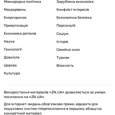
Міжнародна політика
Зарубіжна економіка
Макрорівень
Конфлікт інтересів
Енергоринок
Економічна безпека
Приватизація
Персоналії
Економіка регіонів
Соціум
Наука
Історія
Технології
Сімейне коло
Довкілля
Туризм
Церква
Власність
Культура
Використання матеріалів «ZN.UA» дозволяється за умови
посилання на «ZN.UA».
Для інтернет-видань обов'язкове пряме, відкрите для
пошукових систем гіперпосилання в першому абзаці на
конкретний матеріал.