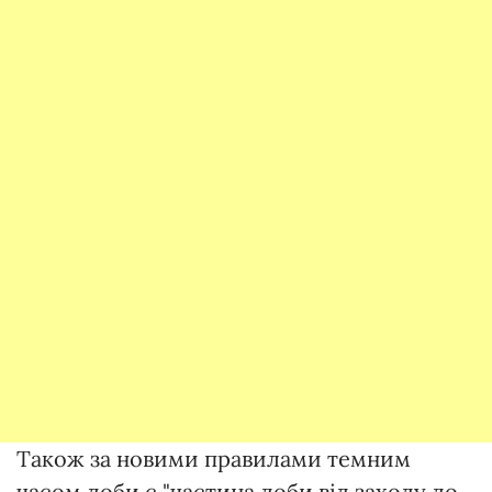
Також за новими правилами темним
часом доби є "частина доби від заходу до