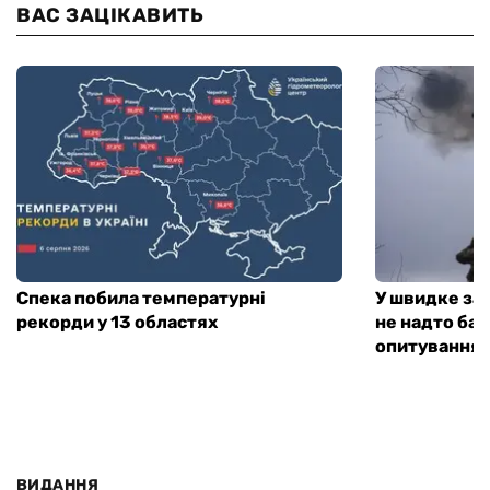
ВАС ЗАЦІКАВИТЬ
Спека побила температурні
У швидке за
рекорди у 13 областях
не надто баг
опитування
ВИДАННЯ