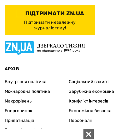
ПІДТРИМАТИ ZN.UA
Підтримати незалежну
журналістику!
ДЗЕРКАЛО ТИЖНЯ
не підводимо з 1994 року
АРХІВ
Внутрішня політика
Соціальний захист
Міжнародна політика
Зарубіжна економіка
Макрорівень
Конфлікт інтересів
Енергоринок
Економічна безпека
Приватизація
Персоналії
Економіка регіонів
Соціум
Наука