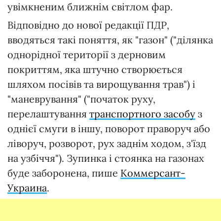
увімкненим ближнім світлом фар.
Відповідно до нової редакції ПДР,
вводяться такі поняття, як "газон" ("ділянка
однорідної території з дерновим
покриттям, яка штучно створюється
шляхом посівів та вирощування трав") і
"маневрування" ("початок руху,
перелаштування
транспортного засобу
з
однієї смуги в іншу, поворот праворуч або
ліворуч, розворот, рух заднім ходом, з'їзд
на узбіччя"). Зупинка і стоянка на газонах
буде заборонена, пише
Коммерсант-
Украина
.