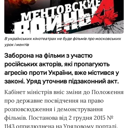
В українських кінотеатрах не буде фільмів про московських
урок і ментів
Заборона на фільми з участю
російських акторів, які пропагують
агресію проти України, вже містився у
законі. Уряд уточнив підзаконний акт.
Кабінет міністрів вніс зміни до Положення
про державне посвідчення на право
розповсюдження і демонстрування
фільмів. Постанова від 2 грудня 2015 №
1143 оприлюднена на Урядовому порталі.