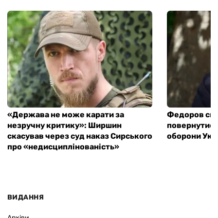
«Держава не може карати за
Федоров спо
незручну критику»: Ширшин
повернутися 
скасував через суд наказ Сирського
оборони Укр
про «недисциплінованість»
ВИДАННЯ
Архіви