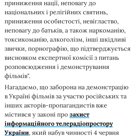
приниження нації, неповагу до
національних і релігійних святинь,
приниження особистості, невігластво,
неповагу до батьків, а також наркоманію,
токсикоманію, алкоголізм, інші шкідливі
звички, порнографію, що підтверджується
висновком експертної комісії з питань
розповсюдження і демонстрування
фільмів".
Нагадаємо, що заборона на демонстрацію
в Україні фільмів за участю російських та
інших акторів-пропагандистів вже
містився у законі про
захист
інформаційного телерадіопростору
України
, який набув чинності 4 червня