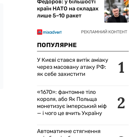
Федоров: у більшості
країн НАТО на складах
лише 5–10 ракет
ПОПУЛЯРНЕ
У Києві стався витік аміаку
1
через масовану атаку РФ:
як себе захистити
«1670»: фантомне тіло
2
короля, або Як Польща
монетизує імперський міф
— і чого це вчить Україну
Автоматичне стягнення