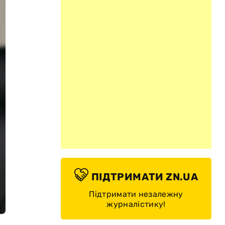
ПІДТРИМАТИ ZN.UA
Підтримати незалежну
журналістику!