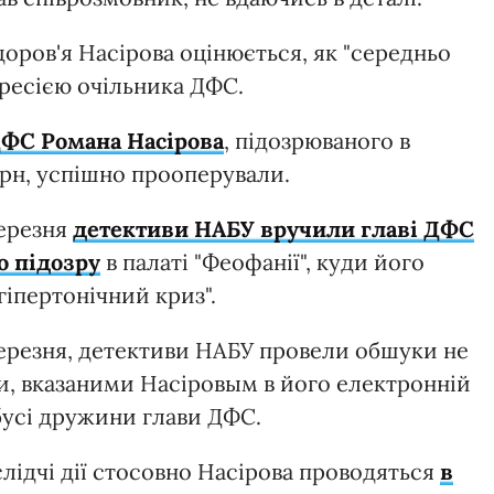
здоров'я Насірова оцінюється, як "середньо
епресією очільника ДФС.
ДФС
Романа Насірова
, підозрюваного в
грн, успішно прооперували.
березня
детективи НАБУ вручили главі ДФС
о підозру
в палаті "Феофанії", куди його
"гіпертонічний криз".
 березня, детективи НАБУ провели обшуки не
ами, вказаними Насіровым в його електронній
бусі дружини глави ДФС.
лідчі дії стосовно Насірова проводяться
в