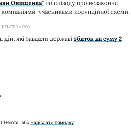
рави Онищенка"
по епізоду про незаконне
и компаніями-учасниками корупційної схеми.
RELATED VIDEO
 дій, які завдали державі
збиток на суму 2
Ctrl+Enter або
Надіслати помилку