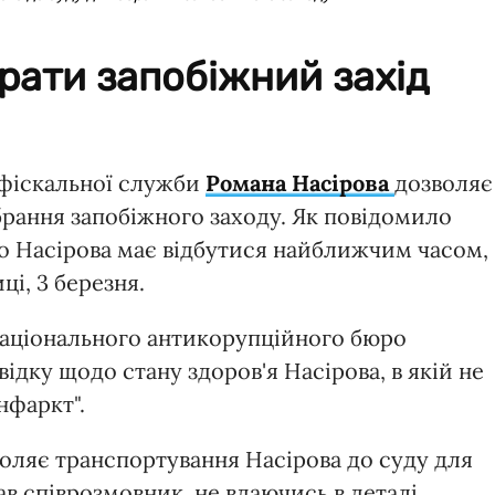
рати запобіжний захід
 фіскальної служби
Романа Насірова
дозволяє
брання запобіжного заходу. Як повідомило
до Насірова має відбутися найближчим часом,
ці, 3 березня.
Національного антикорупційного бюро
ідку щодо стану здоров'я Насірова, в якій не
нфаркт".
зволяє транспортування Насірова до суду для
ав співрозмовник, не вдаючись в деталі.