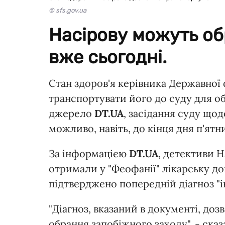
© sfs.gov.ua
Насірову можуть об
вже сьогодні.
Стан здоров'я керівника Державної
транспортувати його до суду для о
джерело
DT.UA
, засідання суду що
можливо, навіть, до кінця дня п'ятни
За інформацією
DT.UA
, детективи 
отримали у "Феофанії" лікарську дов
підтверджено попередній діагноз "і
"Діагноз, вказаний в документі, до
обрання запобіжного заходу", - сказ