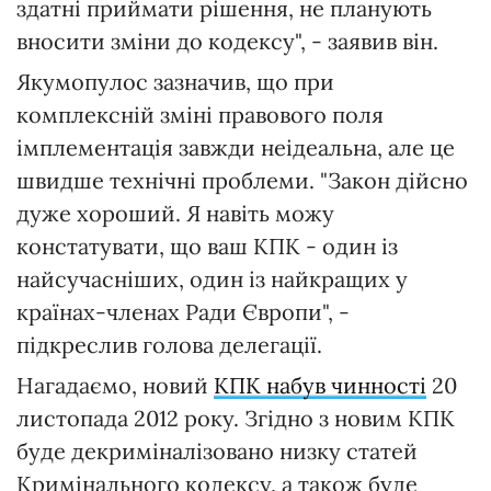
здатні приймати рішення, не планують
вносити зміни до кодексу", - заявив він.
Якумопулос зазначив, що при
комплексній зміні правового поля
імплементація завжди неідеальна, але це
швидше технічні проблеми. "Закон дійсно
дуже хороший. Я навіть можу
констатувати, що ваш КПК - один із
найсучасніших, один із найкращих у
країнах-членах Ради Європи", -
підкреслив голова делегації.
Нагадаємо, новий
КПК набув чинності
20
листопада 2012 року. Згідно з новим КПК
буде декриміналізовано низку статей
Кримінального кодексу, а також буде