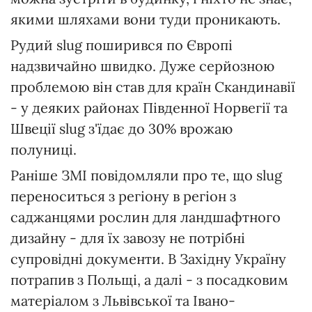
якими шляхами вони туди проникають.
Рудий slug поширився по Європі
надзвичайно швидко. Дуже серйозною
проблемою він став для країн Скандинавії
- у деяких районах Південної Норвегії та
Швеції slug з'їдає до 30% врожаю
полуниці.
Раніше ЗМІ повідомляли про те, що slug
переноситься з регіону в регіон з
саджанцями рослин для ландшафтного
дизайну - для їх завозу не потрібні
супровідні документи. В Західну Україну
потрапив з Польщі, а далі - з посадковим
матеріалом з Львівської та Івано-