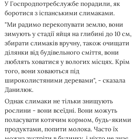
У Госпродпотребслужбе порадили, як
боротися з іспанськими слимаками.
"Ми радимо перекопувати землю, вони
зимують у стадії яйця на глибині до 10 см,
збирати слимаків вручну, також очищати
ділянки від будівельного сміття, вони
люблять ховатися у вологих місцях. Крім
того, вони ховаються під
широколистяними деревами", - сказала
Данилюк.
Однак слимаки не тільки знищують
рослини - вони всеїдні. Вони можуть
поласувати котячим кормом, будь-якими
продуктами, попити молока. Часто їх
можна зустріти в будинку, і ніхто не знає,