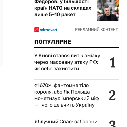
Федоров: у більшості
країн НАТО на складах
лише 5–10 ракет
ПОПУЛЯРНЕ
У Києві стався витік аміаку
1
через масовану атаку РФ:
як себе захистити
«1670»: фантомне тіло
2
короля, або Як Польща
монетизує імперський міф
— і чого це вчить Україну
3
Яблучний Спас: заборони