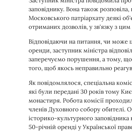
Заступник міністра повідомила про 
заповіднику. Вона також розповіла, 
Московського патріархату деякі об'
отриманих дозволів, у зв'язку з ци
Відповідаючи на питання, чи може 
оренди, заступник міністра відповіл
заперечуємо порушення, а тому, що
того, щоб якось неправильно реагув
Як повідомлялося, спеціальна коміс
які були передані 30 років тому Ки
монастиря. Робота комісії проходила
членів Духовного собору обителі. 
історико-культурного заповідника 
50-річній оренді у Української пра