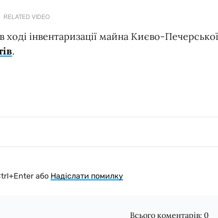
RELATED VIDEO
в ході інвентаризації майна Києво-Печерсько
тів
.
Ctrl+Enter або
Надіслати помилку
Всього коментарів:
0