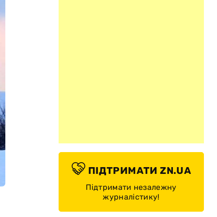
ПІДТРИМАТИ ZN.UA
Підтримати незалежну
журналістику!