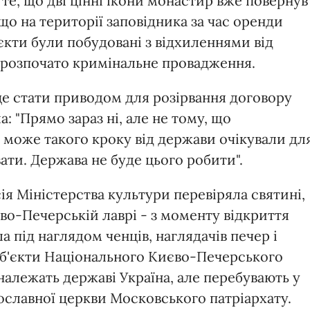
те, що дві цінні ікони монастир вже повернув
що на території заповідника за час оренди
єкти були побудовані з відхиленнями від
м розпочато кримінальне провадження.
це стати приводом для розірвання договору
а: "Прямо зараз ні, але не тому, що
 може такого кроку від держави очікували дл
ати. Держава не буде цього робити".
ія Міністерства культури перевіряла святині,
єво-Печерській лаврі - з моменту відкриття
 під наглядом ченців, наглядачів печер і
Об'єкти Національного Києво-Печерського
належать державі Україна, але перебувають у
вославної церкви Московського патріархату.