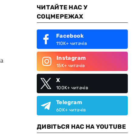
ЧИТАЙТЕ НАС У
СОЦМЕРЕЖАХ
Facebook
110K+ читачів
Instagram
ра
15K+ читачів
X
100K+ читачів
Telegram
60K+ читачів
ДИВІТЬСЯ НАС НА YOUTUBE