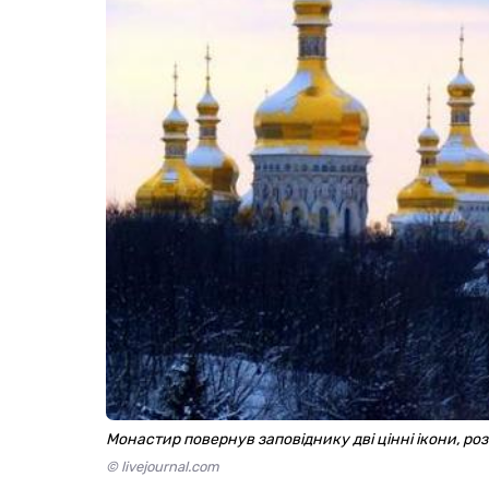
Монастир повернув заповіднику дві цінні ікони, роз
© livejournal.com