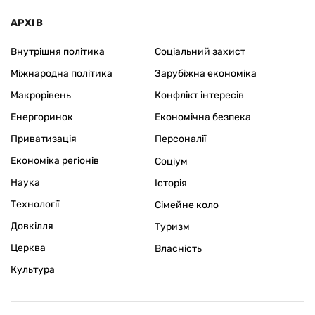
АРХІВ
Внутрішня політика
Соціальний захист
Міжнародна політика
Зарубіжна економіка
Макрорівень
Конфлікт інтересів
Енергоринок
Економічна безпека
Приватизація
Персоналії
Економіка регіонів
Соціум
Наука
Історія
Технології
Сімейне коло
Довкілля
Туризм
Церква
Власність
Культура