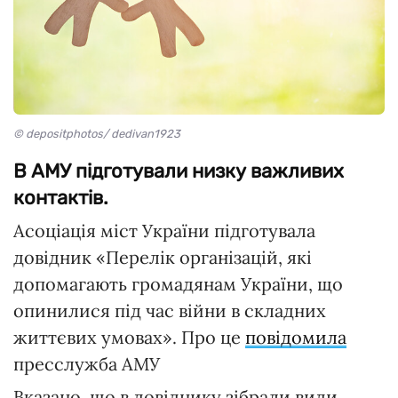
© depositphotos/ dedivan1923
В АМУ підготували низку важливих
контактів.
Асоціація міст України підготувала
довідник «Перелік організацій, які
допомагають громадянам України, що
опинилися під час війни в складних
життєвих умовах». Про це
повідомила
пресслужба АМУ
Вказано, що в довіднику зібрали види