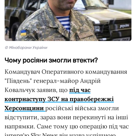
© Міноборони України
Чому росіяни змогли втекти?
Командувач Оперативного командування
"Південь" генерал-майор Андрій
Ковальчук заявив, що
під час
контрнаступу ЗСУ на правобережжі
Херсонщини
російські війська змогли
відступити, зараз вони перекинуті на інші
напрямки. Саме тому цю операцію під час
інтерв'ю
Sky News
він назва успішною