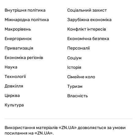
Внутрішня політика
Соціальний захист
Міжнародна політика
Зарубіжна економіка
Макрорівень
Конфлікт інтересів
Енергоринок
Економічна безпека
Приватизація
Персоналії
Економіка регіонів
Соціум
Наука
Історія
Технології
Сімейне коло
Довкілля
Туризм
Церква
Власність
Культура
Використання матеріалів «ZN.UA» дозволяється за умови
посилання на «ZN.UA».