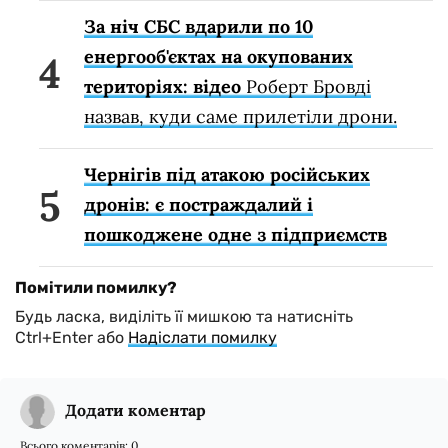
За ніч СБС вдарили по 10
енергооб'єктах на окупованих
територіях: відео
Роберт Бровді
назвав, куди саме прилетіли дрони.
Чернігів під атакою російських
дронів: є постраждалий і
пошкоджене одне з підприємств
Помітили помилку?
Будь ласка, виділіть її мишкою та натисніть
Ctrl+Enter або
Надіслати помилку
Додати коментар
Всього коментарів:
0