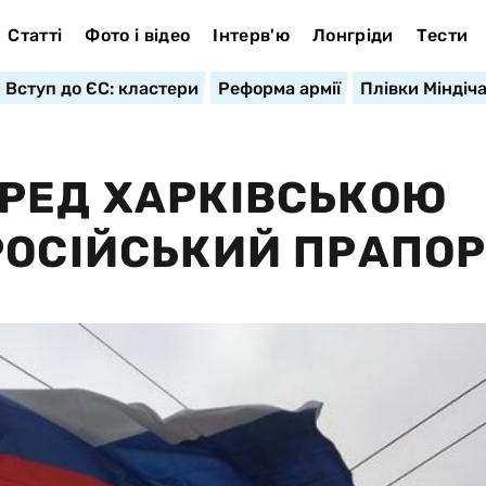
Статті
Фото і відео
Інтерв'ю
Лонгріди
Тести
Вступ до ЄС: кластери
Реформа армії
Плівки Міндіч
РЕД ХАРКІВСЬКОЮ
РОСІЙСЬКИЙ ПРАПО