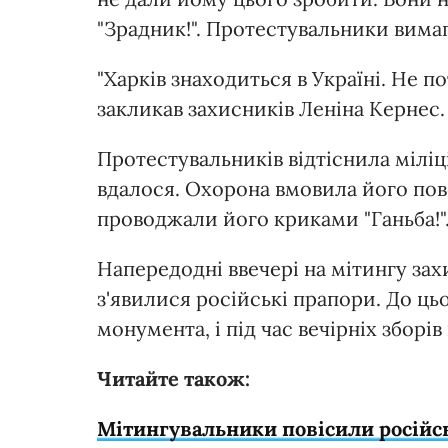
"Зрадник!". Протестувальники вимаг
"Харків знаходиться в Україні. Не п
закликав захисників Леніна Кернес.
Протестувальників відтіснила міліц
вдалося. Охорона вмовила його пове
проводжали його криками "Ганьба!".
Напередодні ввечері на мітингу за
з'явилися російські прапори. До цьо
монумента, і під час вечірніх зборів
Читайте також:
Мітингувальники повісили російсь