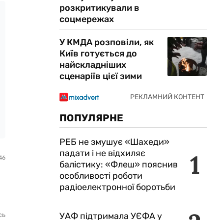
розкритикували в
соцмережах
У КМДА розповіли, як
Київ готується до
найскладніших
сценаріїв цієї зими
ПОПУЛЯРНЕ
РЕБ не змушує «Шахеди»
падати і не відхиляє
1
46
балістику: «Флеш» пояснив
особливості роботи
радіоелектронної боротьби
сь
УАФ підтримала УЄФА у