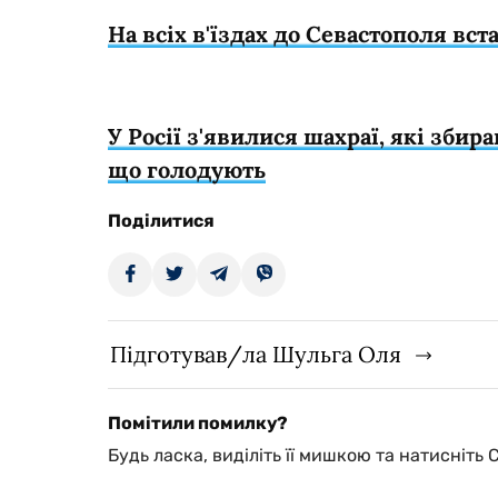
На всіх в'їздах до Севастополя вс
У Росії з'явилися шахраї, які зби
що голодують
Поділитися
Підготував/ла Шульга Оля
Помітили помилку?
Будь ласка, виділіть її мишкою та натисніть 