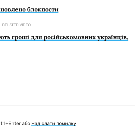
тановлено блокпости
RELATED VIDEO
рають гроші для російськомовних українців,
Ctrl+Enter або
Надіслати помилку