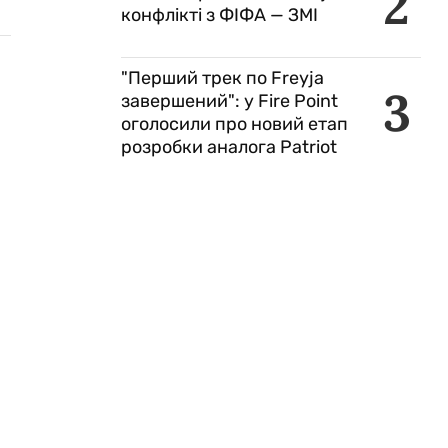
2
конфлікті з ФІФА — ЗМІ
"Перший трек по Freyja
3
завершений": у Fire Point
оголосили про новий етап
розробки аналога Patriot