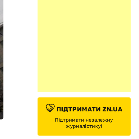
ПІДТРИМАТИ ZN.UA
Підтримати незалежну
журналістику!