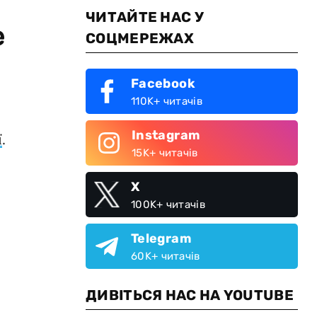
ЧИТАЙТЕ НАС У
е
СОЦМЕРЕЖАХ
Facebook
110K+ читачів
Instagram
ї
.
15K+ читачів
X
100K+ читачів
Telegram
60K+ читачів
ДИВІТЬСЯ НАС НА YOUTUBE