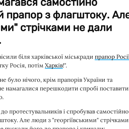
магався самостійно
й прапор з флагштоку. Ал
ими" стрічками не дали
.
ісили біля харківської міськради
прапор Росі
тку Росія, потім
Харків
!".
е було нічого, крім прапорів України та
У не намагалися перешкодити спробі поставити
ю.
до протестувальників і спробував самостійно
штоку. Але люди з "георгіївськими" стрічками
е пускали його до прапора і кричали: