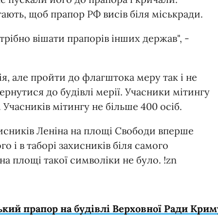
ають, щоб прапор РФ висів біля міськради.
отрібно вішати прапорів інших держав", -
ія, але пройти до флагштока меру так і не
рнутися до будівлі мерії. Учасники мітингу
 Учасників мітингу не більше 400 осіб.
хисників Леніна на площі Свободи вперше
го і в таборі захисників біля самого
 на площі такої символіки не було. !zn
кий прапор на будівлі Верховної Ради Крим