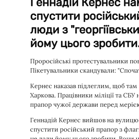
Геннадій Кернес на
спустити російськи
люди з "георгіївськ
йому цього зробити
Проросійські протестувальники пов
Пікетувальники скандували: "Споча
Кернес наказав підлеглим, щоб там н
Харкова. Працівники міліції та СБ
прапор чужої держави перед меріє
Геннадій Кернес вийшов на вулицю 
спустити російський прапор з флаг
не дали йому цього зробити. Вони н