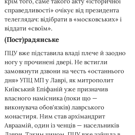
крім того, саме такого акту «історичної
справедливості» очікує від президента
телеглядач: відібрати в «московських» і
віддати «своїм».
(Пост)радянське
ПЦУ вже підставила владі плече й заодно
ногу у прочинені двері. Не встигли
замовкнути дзвони на честь «останнього
дня» УПЦ МП у Лаврі, як митрополит
Київський Епіфаній уже призначив
власного намісника (поки що —
виконувача обов'язків) лаврського
монастиря. Ним став архімандрит
Авраамій, один із ченців — насельників
Лаври. Таким чином, ПЦУ вже зайшла в