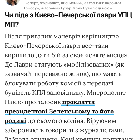
Експерт, журналіст, письменник, автор книг «Хроніки
Томосу», «Любомир Гузар. Хочу бути людиною»
Чи піде з Києво-Печерської лаври УПЦ
МП?
Після тривалих маневрів керівництво
Києво-Печерської лаври все-таки
вирішило дати бій за своє «святе місце».
До Лаври стягують «мобілізованих» (як
зазвичай, переважно жінок), що мають
блокувати роботу комісії з передачі
будівель КПЛ заповіднику. Митрополит
Павло проголосив
прокляття
президентові Зеленському та його
родині
до сьомого коліна. Віруючим
забороняють говорити з журналістами.
Забрала опущено. Коні крешуть копитами.