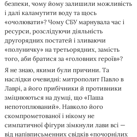
безпеки, чому йому залишили можливість
і далі каламутити воду та щось
«очолювати»? Чому СБУ марнувала час і
ресурси, розслідуючи діяльність
другорядних постатей і зливаючи
«полуничку» на третьорядних, замість
того, аби братися за «головних героїв»?
Я не знаю, якими були причини. Та
наслідки очевидні: митрополит Павло в
Лаврі, а його прибічники й противники
зміцнюються на думці, що «Паша
непотоплюваний». Навколо його
скомпрометованої і нікому не
симпатичної фігури зімкнули лави всі —
від напівписьменних свідків «почорнілих