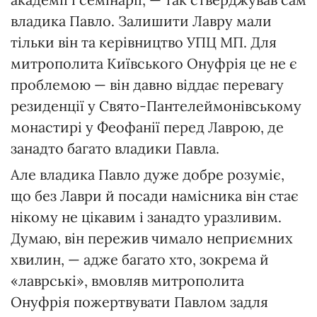
владика Павло. Залишити Лавру мали
тільки він та керівництво УПЦ МП. Для
митрополита Київського Онуфрія це не є
проблемою — він давно віддає перевагу
резиденції у Свято-Пантелеймонівському
монастирі у Феофанії перед Лаврою, де
занадто багато владики Павла.
Але владика Павло дуже добре розуміє,
що без Лаври й посади намісника він стає
нікому не цікавим і занадто уразливим.
Думаю, він пережив чимало неприємних
хвилин, — адже багато хто, зокрема й
«лаврські», вмовляв митрополита
Онуфрія пожертвувати Павлом задля