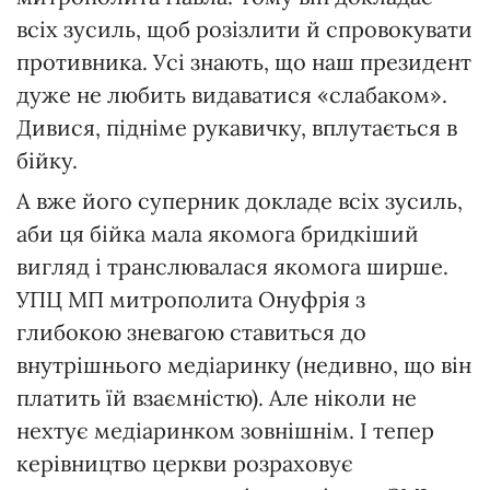
всіх зусиль, щоб розізлити й спровокувати
противника. Усі знають, що наш президент
дуже не любить видаватися «слабаком».
Дивися, підніме рукавичку, вплутається в
бійку.
А вже його суперник докладе всіх зусиль,
аби ця бійка мала якомога бридкіший
вигляд і транслювалася якомога ширше.
УПЦ МП митрополита Онуфрія з
глибокою зневагою ставиться до
внутрішнього медіаринку (недивно, що він
платить їй взаємністю). Але ніколи не
нехтує медіаринком зовнішнім. І тепер
керівництво церкви розраховує