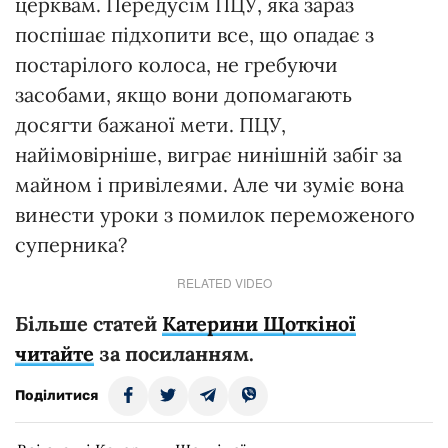
церквам. Передусім ПЦУ, яка зараз
поспішає підхопити все, що опадає з
постарілого колоса, не гребуючи
засобами, якщо вони допомагають
досягти бажаної мети. ПЦУ,
найімовірніше, виграє нинішній забіг за
майном і привілеями. Але чи зуміє вона
винести уроки з помилок переможеного
суперника?
RELATED VIDEO
Більше статей
Катерини Щоткіної
читайте
за посиланням.
Поділитися