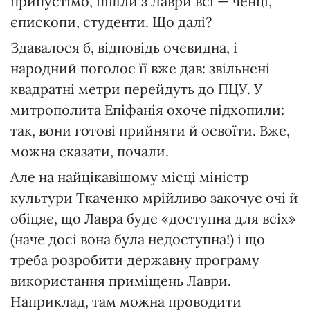
припустімо, пішли з Лаври всі — ченці,
єпископи, студенти. Що далі?
Здавалося б, відповідь очевидна, і
народний поголос її вже дав: звільнені
квадратні метри перейдуть до ПЦУ. У
митрополита Епіфанія охоче підхопили:
так, вони готові прийняти й освоїти. Вже,
можна сказати, почали.
Але на найцікавішому місці міністр
культури Ткаченко мрійливо закочує очі й
обіцяє, що Лавра буде «доступна для всіх»
(наче досі вона була недоступна!) і що
треба розробити державну програму
використання приміщень Лаври.
Наприклад, там можна проводити