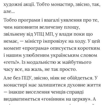
художні акції. Тобто монастир, звісно, так,
але...
Тобто програми і взагалі уявлення про те,
чим наповнити величезну площу,
звільнену від УПЦ МП, у влади поки що
немає, — міністр імпровізує на ходу. У цей
момент «програма» описується коротким
і нашим улюбленим українським словом
«геть!». Із модальністю ж майбутнього
часу все, на жаль, не так просто.
Але без ПЦУ, звісно, ніяк не обійдеться. У
монастирі має залишитися духовне життя
— інакше виселення ченців справді
видаватиметься «гонінням на церкву». А