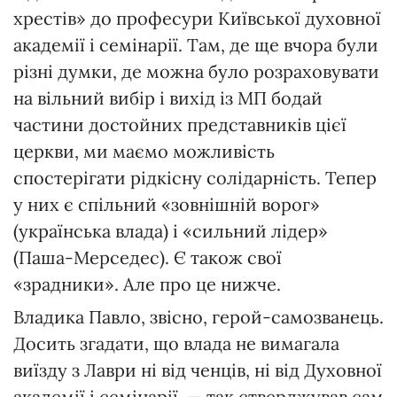
хрестів» до професури Київської духовної
академії і семінарії. Там, де ще вчора були
різні думки, де можна було розраховувати
на вільний вибір і вихід із МП бодай
частини достойних представників цієї
церкви, ми маємо можливість
спостерігати рідкісну солідарність. Тепер
у них є спільний «зовнішній ворог»
(українська влада) і «сильний лідер»
(Паша-Мерседес). Є також свої
«зрадники». Але про це нижче.
Владика Павло, звісно, герой-самозванець.
Досить згадати, що влада не вимагала
виїзду з Лаври ні від ченців, ні від Духовної
академії і семінарії, — так стверджував сам