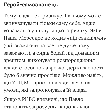
Герой-самозванець
Тому влада теж ризикує. І в цьому може
звинувачувати тільки саму себе. Адже
вона могла уникнути цього ризику. Якби
Паша-Мерседес не ходив «під санкціями»
(які, зважаючи на все, не дуже йому
заважають), а сидів бодай під домашнім
арештом, виконувати розпорядження
влади стосовно лаврської держвласності
було б значно простіше. Можливо навіть,
що УПЦ МП просто погодилася б на
умови, які запропонувала їй влада.
Якщо в РНБО впевнені, що Павло
становить загрозу для національної