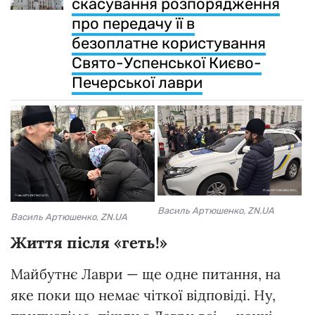
скасування розпорядження
про передачу її в
безоплатне користування
Свято-Успенської Києво-
Печерської лаври
Василь Артюшенко, ZN.UA
Василь Артюшенко, ZN.UA
Життя після «геть!»
Майбутнє Лаври — ще одне питання, на
яке поки що немає чіткої відповіді. Ну,