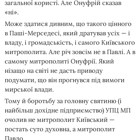
загальної користі. Але Онуфрій сказав
«ні».
Може здатися дивним, що такого цінного
в Паші-Мерседесі, який дратував усіх — і
владу, і громадськість, і самого Київського
митрополита. Але річ зовсім не в Павлі. А в
самому митрополиті Онуфрії. Який
нізащо на світі не дасть приводу
подумати, що він прогнувся під вимоги
мирської влади.
Тому й боротьбу за головну святиню (і
найбільш дохідне підприємство) УПЦ МП
очолив не митрополит Київський —
постать суто духовна, а митрополит
Павло.