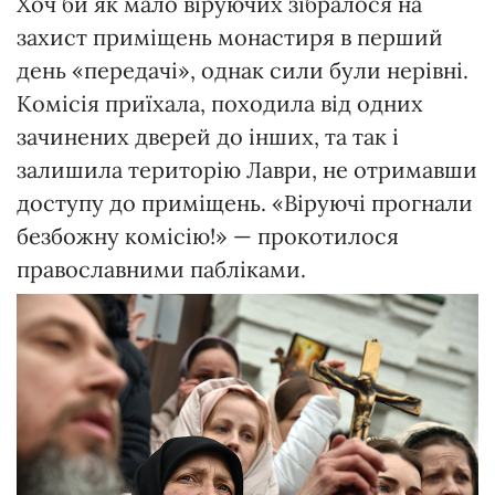
Хоч би як мало віруючих зібралося на
захист приміщень монастиря в перший
день «передачі», однак сили були нерівні.
Комісія приїхала, походила від одних
зачинених дверей до інших, та так і
залишила територію Лаври, не отримавши
доступу до приміщень. «Віруючі прогнали
безбожну комісію!» — прокотилося
православними пабліками.