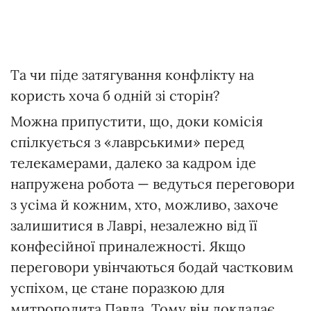
Та чи піде затягування конфлікту на
користь хоча б одній зі сторін?
Можна припустити, що, доки комісія
спілкується з «лаврськими» перед
телекамерами, далеко за кадром іде
напружена робота — ведуться переговори
з усіма й кожним, хто, можливо, захоче
залишитися в Лаврі, незалежно від її
конфесійної приналежності. Якщо
переговори увінчаються бодай частковим
успіхом, це стане поразкою для
митрополита Павла. Тому він докладає