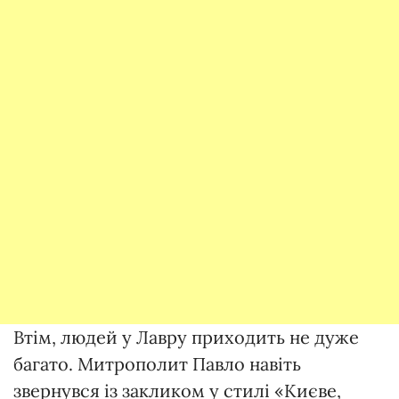
Втім, людей у Лавру приходить не дуже
багато. Митрополит Павло навіть
звернувся із закликом у стилі «Києве,