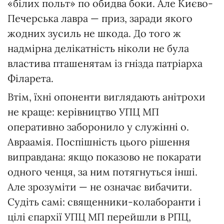
«білих польт» по обидва боки. Але Києво-
Печерська лавра — приз, заради якого
жодних зусиль не шкода. До того ж
надмірна делікатність ніколи не була
властива пташенятам із гнізда патріарха
Філарета.
Втім, їхні опоненти виглядають анітрохи
не краще: керівництво УПЦ МП
оперативно заборонило у служінні о.
Авраамія. Поспішність цього рішення
виправдана: якщо показово не покарати
одного ченця, за ним потягнуться інші.
Але зрозуміти — не означає вибачити.
Судіть самі: священники-колаборанти і
цілі єпархії УПЦ МП перейшли в РПЦ,