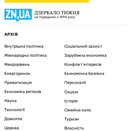
ДЗЕРКАЛО ТИЖНЯ
не підводимо з 1994 року
АРХІВ
Внутрішня політика
Соціальний захист
Міжнародна політика
Зарубіжна економіка
Макрорівень
Конфлікт інтересів
Енергоринок
Економічна безпека
Приватизація
Персоналії
Економіка регіонів
Соціум
Наука
Історія
Технології
Сімейне коло
Довкілля
Туризм
Церква
Власність