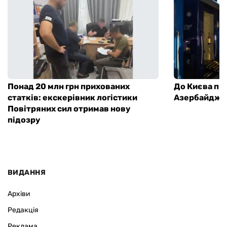
Понад 20 млн грн прихованих
До Києва пр
статків: екскерівник логістики
Азербайджа
Повітряних сил отримав нову
підозру
ВИДАННЯ
Архіви
Редакція
Реклама