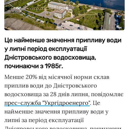
Це найменше значення припливу води
у липні період експлуатації
Дністровського водосховища,
починаючи з 1985г.
Менше 20% від місячної норми склав
приплив води до Дністровського
водосховища за 28 днів липня, повідомляє
прес-служба "Укргідроенерго"
. Це
найменше значення припливу води у
липні за період експлуатації
Дністровського водосховища, починаючи