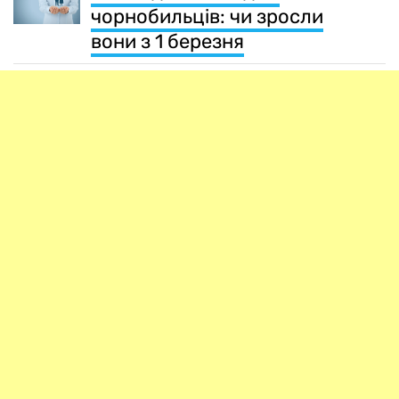
чорнобильців: чи зросли
вони з 1 березня