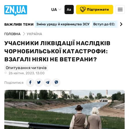
UA
Аа
Підтримати
Зміна уряду й керівництва ЗСУ
Вступ до ЄС: класте
ВАЖЛИВІ ТЕМИ
ГОЛОВНА
УКРАЇНА
УЧАСНИКИ ЛІКВІДАЦІЇ НАСЛІДКІВ
ЧОРНОБИЛЬСЬКОЇ КАТАСТРОФИ:
ВЗАГАЛІ НІЯКІ НЕ ВЕТЕРАНИ?
Опитування читачів
26 квiтня, 2023, 13:00
Поділитися