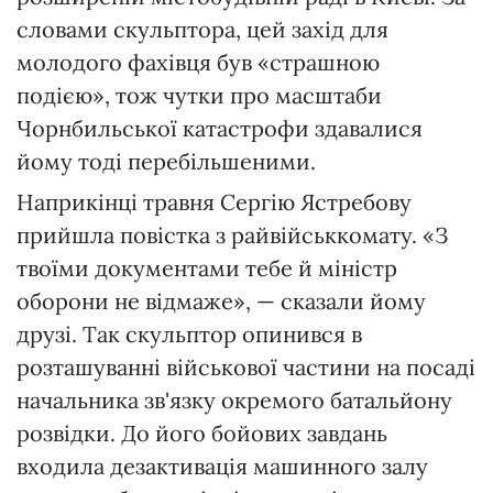
словами скульптора, цей захід для
молодого фахівця був «страшною
подією», тож чутки про масштаби
Чорнбильської катастрофи здавалися
йому тоді перебільшеними.
Наприкінці травня Сергію Ястребову
прийшла повістка з райвійськкомату. «З
твоїми документами тебе й міністр
оборони не відмаже», — сказали йому
друзі. Так скульптор опинився в
розташуванні військової частини на посаді
начальника зв'язку окремого батальйону
розвідки. До його бойових завдань
входила дезактивація машинного залу