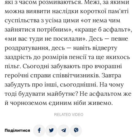
які з часом розмиваються. Межі, за якими
можна виявити наслідки короткої пам'яті
суспільства з усіма цими «от нема чим
зайнятися потрібним», «краще б асфальт»,
«ми вас туди не посилали». Десь — певне
роздратування, десь — навіть відверту
заздрість до розмірів пенсії та ще якихось
пільг. Сьогодні забувають про вчорашні
героїчні справи співвітчизників. Завтра
забудуть про інші, сьогоднішні. На чому
тоді будувати майбутнє? Не асфальтом же
й чорноземом єдиним ніби живемо.
RELATED VIDEO
Поділитися