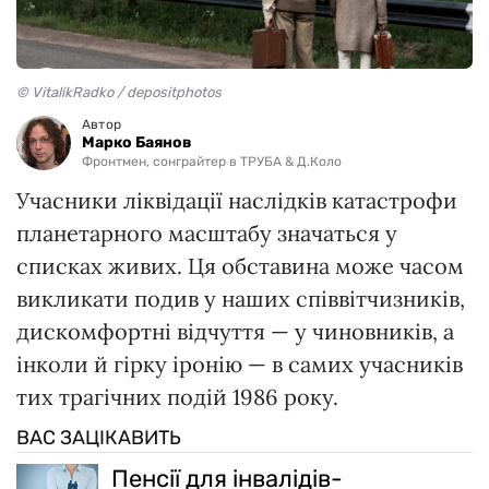
© VitalikRadko / depositphotos
Автор
Марко Баянов
Фронтмен, сонграйтер в ТРУБА & Д.Коло
Учасники ліквідації наслідків катастрофи
планетарного масштабу значаться у
списках живих. Ця обставина може часом
викликати подив у наших співвітчизників,
дискомфортні відчуття — у чиновників, а
інколи й гірку іронію — в самих учасників
тих трагічних подій 1986 року.
ВАС ЗАЦІКАВИТЬ
Пенсії для інвалідів-