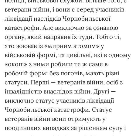
поліції, військової служби. Більше того, є
ветерани війни, і вони є серед учасників
ліквідації наслідків Чорнобильської
катастрофи. Але виключно за ознакою
органу, який направив їх туди. Тобто ті,
хто воював із «мирним атомом» у
військовій формі, та цивільні, які в одному
«окопі» з ними робили те ж саме в
робочій формі без погонів, мають різні
статуси. Перші — ветеранів війни, осіб з
інвалідністю внаслідок війни. Другі —
виключно статус учасників ліквідації
Чорнобильської катастрофи. Статус
ветеранів війни вони отримують у
поодиноких випадках за рішенням суду і