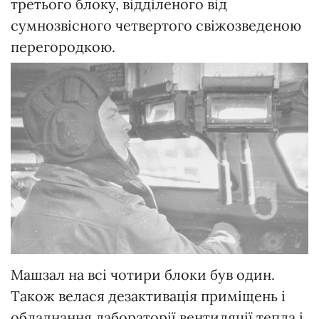
третього блоку, відділеного від
сумнозвісного четвертого свіжозведеною
перегородкою.
Машзал на всі чотири блоки був один.
Також велася дезактивація приміщень і
обладнання лабораторії вентиляції тепла і