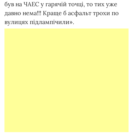
був на ЧАЕС у гарячій точці, то тих уже
давно нема!!! Краще б асфальт трохи по
вулицях підлампічили».