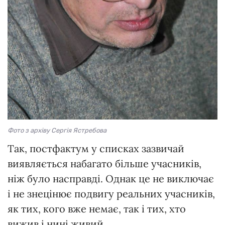
Фото з архіву Сергія Ястребова
Так, постфактум у списках зазвичай
виявляється набагато більше учасників,
ніж було насправді. Однак це не виключає
і не знецінює подвигу реальних учасників,
як тих, кого вже немає, так і тих, хто
вижив і нині живий.