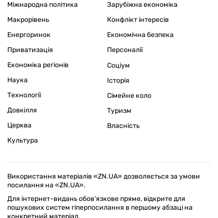
Міжнародна політика
Зарубіжна економіка
Макрорівень
Конфлікт інтересів
Енергоринок
Економічна безпека
Приватизація
Персоналії
Економіка регіонів
Соціум
Наука
Історія
Технології
Сімейне коло
Довкілля
Туризм
Церква
Власність
Культура
Використання матеріалів «ZN.UA» дозволяється за умови
посилання на «ZN.UA».
Для інтернет-видань обов'язкове пряме, відкрите для
пошукових систем гіперпосилання в першому абзаці на
конкретний матеріал.