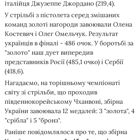
італійця Джузеппе Джордано (219,4).
У стрільбі з пістолета серед змішаних
команд золоті нагороди завоювали Олена
Костевич і Олег Омельчук. Результат
українців в фіналі - 486 очок. У боротьбі за
"золото" наш дует випередив
представників Росії (485,1 очко) і Сербії
(418,6).
Нагадаємо, на торішньому чемпіонаті
світу зі стрільби, що проходив
південнокорейському Чханвоні, збірна
України завоювала 12 медалей: 3 "золота", 4
"срібла" і 5 "бронз".
Раніше повідомлялося про те, що збірна