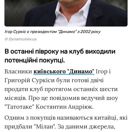
Ігор Суркіс є президентом "Динамо" з 2002 року
© Dynamo.kiev.ua
В останні півроку на клуб виходили
потенційні покупці.
Власники
київського "Динамо"
Ігор і
Григорій Суркіси були готові двічі
продати клуб протягом останніх шести
місяців. Про це повідомив ведучий шоу
"Татотаке" Костянтин Андріюк.
Одним з покупців називаються китайці, які
придбали "Мілан". За даними джерела,