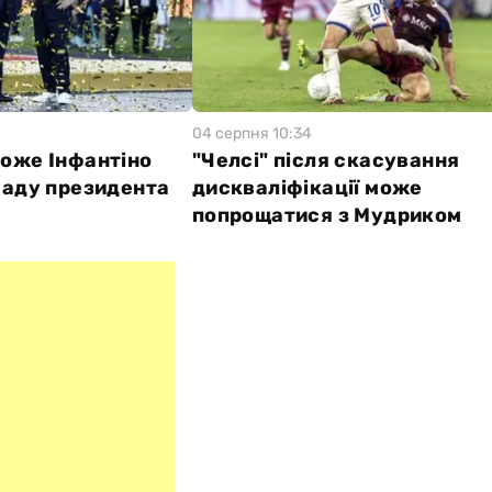
04 серпня 10:34
оже Інфантіно
"Челсі" після скасування
саду президента
дискваліфікації може
попрощатися з Мудриком