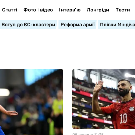
Статті
Фото і відео
Інтерв'ю
Лонгріди
Тести
Вступ до ЄС: кластери
Реформа армії
Плівки Міндіч
05 серпня 11:35