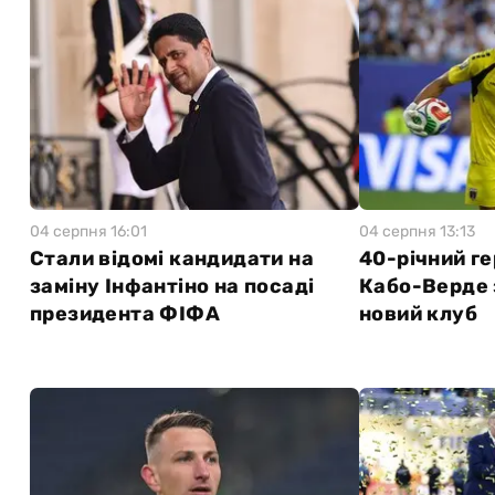
04 серпня 16:01
04 серпня 13:13
Стали відомі кандидати на
40-річний г
заміну Інфантіно на посаді
Кабо-Верде 
президента ФІФА
новий клуб