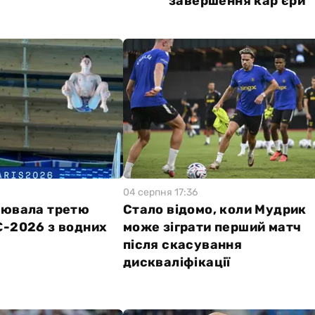
завершення кар'єри
04 серпня 17:36
оювала третю
Стало відомо, коли Мудрик
Є-2026 з водних
може зіграти перший матч
у
після скасування
дискваліфікації