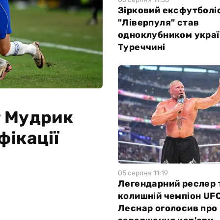
Зірковий ексфутболі
"Ліверпуля" став
одноклубником украї
Туреччині
т Мудрик
фікації
05 серпня 11:19
Легендарний реслер 
колишній чемпіон UF
Леснар оголосив про