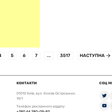
4
5
6
7
...
3517
НАСТУПНА
КОНТАКТИ
СОЦ М
01010 Київ, вул. Князів Острозьких,
19/1
Телефон рекламного відділу:
+380 44 280-09-83