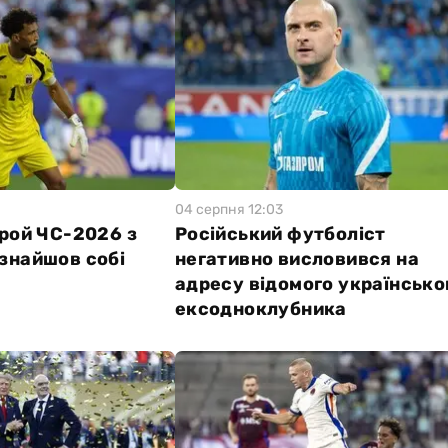
04 серпня 12:03
ерой ЧС-2026 з
Російський футболіст
знайшов собі
негативно висловився на
адресу відомого українсько
ексодноклубника