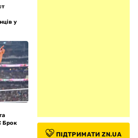
ст
нців у
та
C Брок
ПІДТРИМАТИ ZN.UA