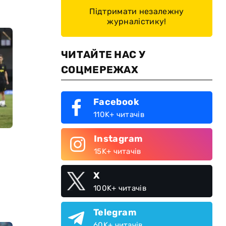
Підтримати незалежну
журналістику!
ЧИТАЙТЕ НАС У
СОЦМЕРЕЖАХ
Facebook
110K+ читачів
Instagram
15K+ читачів
X
100K+ читачів
Telegram
60K+ читачів