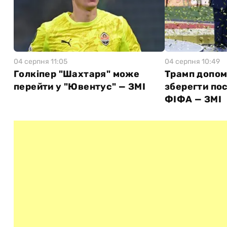
04 серпня 11:05
04 серпня 10:49
Голкіпер "Шахтаря" може
Трамп допом
перейти у "Ювентус" — ЗМІ
зберегти по
ФІФА — ЗМІ