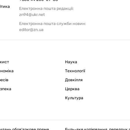
ітика
Електронна пошта редакції:
zn94@ukr.net
Електронна пошта служби новин:
editor@zn.ua
ахист
Наука
ономіка
Технології
ресів
Довкілля
езпека
Церква
Культура
идань обов'язкове пряме,
Будь-яке копіювання, передрук 