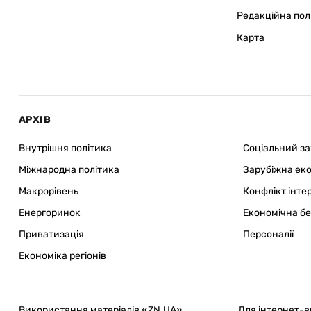
Редакційна пол
Карта
АРХІВ
Внутрішня політика
Соціальний з
Міжнародна політика
Зарубіжна ек
Макрорівень
Конфлікт інте
Енергоринок
Економічна б
Приватизація
Персоналії
Економіка регіонів
Використання матеріалів «ZN.UA»
Для інтернет-в