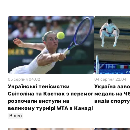
05 серпня 04:02
04 серпня 22:04
Українські тенісистки
Україна зав
Світоліна та Костюк з перемог
медаль на Ч
розпочали виступи на
видів спорт
великому турнірі WTA в Канаді
Відео