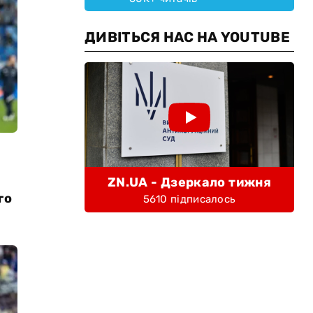
ДИВІТЬСЯ НАС НА YOUTUBE
ZN.UA - Дзеркало тижня
го
5610 підписалось