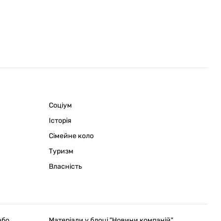
Соціум
Історія
Сімейне коло
Туризм
Власність
або
Матеріали у блоці "Новини компаній"