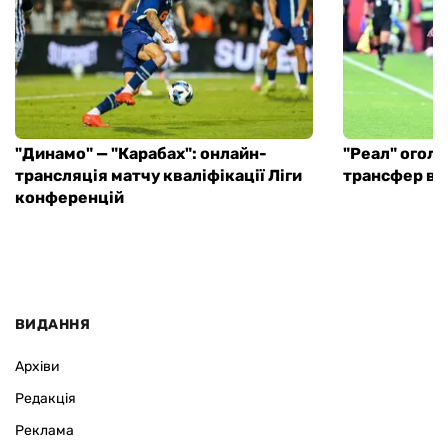
"Динамо" — "Карабах": онлайн-
"Реал" огол
трансляція матчу кваліфікації Ліги
трансфер в і
конференцій
ВИДАННЯ
Архіви
Редакція
Реклама