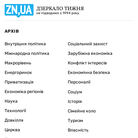
ДЗЕРКАЛО ТИЖНЯ
не підводимо з 1994 року
АРХІВ
Внутрішня політика
Соціальний захист
Міжнародна політика
Зарубіжна економіка
Макрорівень
Конфлікт інтересів
Енергоринок
Економічна безпека
Приватизація
Персоналії
Економіка регіонів
Соціум
Наука
Історія
Технології
Сімейне коло
Довкілля
Туризм
Церква
Власність