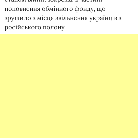
поповнення обмінного фонду, що
зрушило з місця звільнення українців з
російського полону.