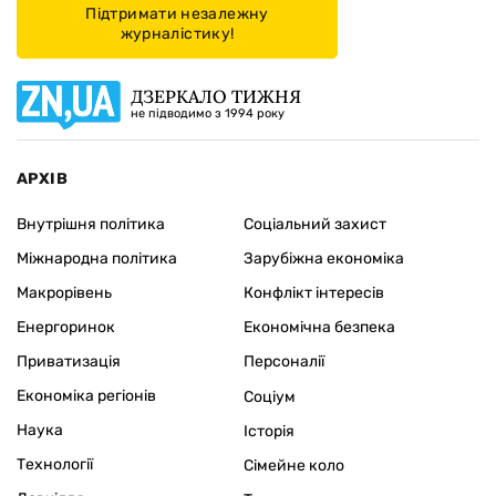
Підтримати незалежну
журналістику!
ДЗЕРКАЛО ТИЖНЯ
не підводимо з 1994 року
АРХІВ
Внутрішня політика
Соціальний захист
Міжнародна політика
Зарубіжна економіка
Макрорівень
Конфлікт інтересів
Енергоринок
Економічна безпека
Приватизація
Персоналії
Економіка регіонів
Соціум
Наука
Історія
Технології
Сімейне коло