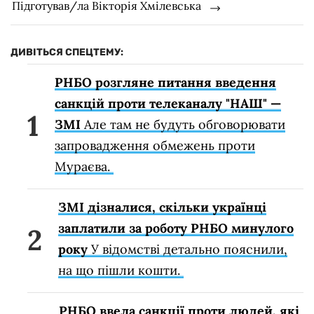
Підготував/ла Вікторія Хмілевська
ДИВІТЬСЯ СПЕЦТЕМУ:
РНБО розгляне питання введення
санкцій проти телеканалу "НАШ" —
ЗМІ
Але там не будуть обговорювати
запровадження обмежень проти
Мураєва.
ЗМІ дізналися, скільки українці
заплатили за роботу РНБО минулого
року
У відомстві детально пояснили,
на що пішли кошти.
РНБО ввела санкції проти людей, які