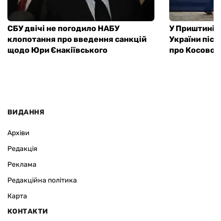
СБУ двічі не погодило НАБУ
У Приштині з
клопотання про введення санкцій
України післ
щодо Юри Єнакіївського
про Косово
ВИДАННЯ
Архіви
Редакція
Реклама
Редакційна політика
Карта
КОНТАКТИ