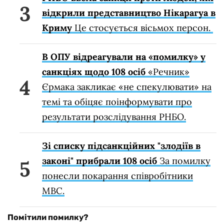
відкрили представництво Нікарагуа в
Криму
Це стосується вісьмох персон.
В ОПУ відреагували на «помилку» у
санкціях щодо 108 осіб
«Речник»
Єрмака закликає «не спекулювати» на
темі та обіцяє поінформувати про
результати розслідування РНБО.
Зі списку підсанкційних "злодіїв в
законі" прибрали 108 осіб
За помилку
понесли покарання співробітники
МВС.
Помітили помилку?