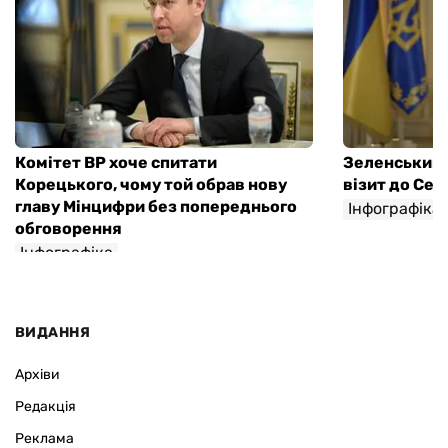
Комітет ВР хоче спитати
Зеленський 
Корецького, чому той обрав нову
візит до Серб
главу Мінцифри без попереднього
Інфографіка
обговорення
Інфографіка
ВИДАННЯ
Архіви
Редакція