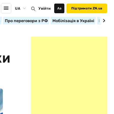
UA
Увійти
Аа
Підтримати ZN.ua
а
Про переговори з РФ
Мобілізація в Україні
Корисн
КИ