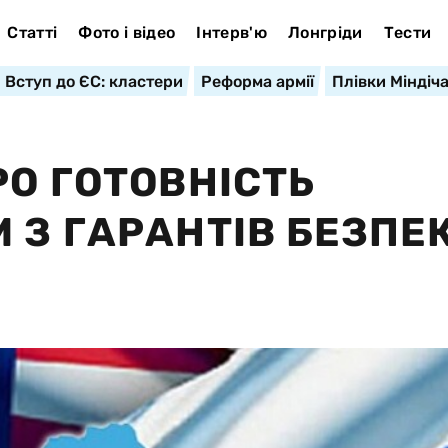
Статті
Фото і відео
Інтерв'ю
Лонгріди
Тести
Вступ до ЄС: кластери
Реформа армії
Плівки Міндіч
О ГОТОВНІСТЬ
 З ГАРАНТІВ БЕЗПЕ