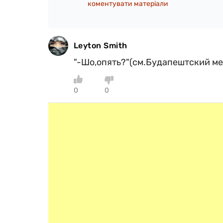
коментувати матеріали
Leyton Smith
"-Шо,опять?"(см.Будапештский м
0
0