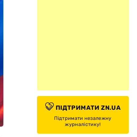
ПІДТРИМАТИ ZN.UA
Підтримати незалежну
журналістику!