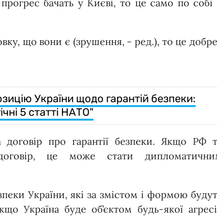
прогрес бачать у Києві, то це само по собі
вку, що вони є (зрушення, - ред.), то це добре
озицію України щодо гарантій безпеки:
чні 5 статті НАТО"
а договір про гарантії безпеки. Якщо РФ т
 договір, це може стати дипломатични
зпеки України, які за змістом і формою буду
кщо Україна буде об’єктом будь-якої агресі