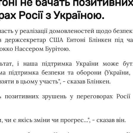
оні не бачать позитивни
ах Росії з Україною.
часть у реалізації домовленостей щодо безпе
ив держсекретар США Ентоні Блінкен під ча
окко Нассером Бурітою.
льтат, і наша підтримка України може бут
ма підтримка безпеки та оборони (України,
взяти в цьому участь", - сказав Блінкен.
ь позитивних зрушень у переговорах Росії 
и є якісь зміни чи прогрес...", - сказав він.