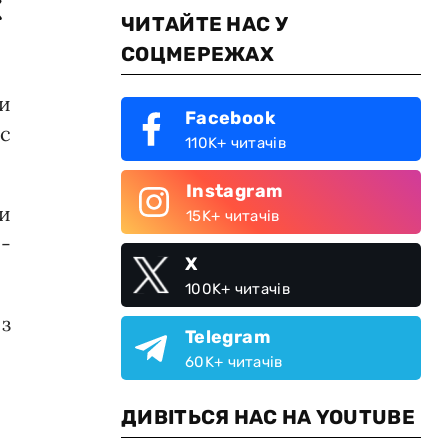
х
ЧИТАЙТЕ НАС У
СОЦМЕРЕЖАХ
ки
Facebook
с
110K+ читачів
Instagram
и
15K+ читачів
 -
X
100K+ читачів
з
Telegram
60K+ читачів
ДИВІТЬСЯ НАС НА YOUTUBE