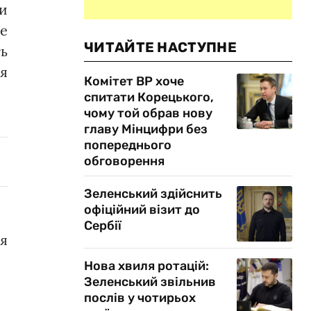
ти
не
ЧИТАЙТЕ НАСТУПНЕ
ть
ня
Комітет ВР хоче
спитати Корецького,
чому той обрав нову
главу Мінцифри без
попереднього
обговорення
Зеленський здійснить
офіційний візит до
Сербії
я
Нова хвиля ротацій:
Зеленський звільнив
послів у чотирьох