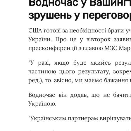
Водночас у Вашингт
зрушень у переговор
США готові за необхідності брати у
України. Про це у вівторок заяв
пресконференції з главою МЗС Мар
"У разі, якщо буде якийсь резу
частиною цього результату, зокре
ред.), то, звісно, ми маємо бажання 
Водночас він додав, що не бачит
Україною.
"Українським партнерам вирішувати, ч