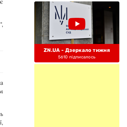
 є
",
ZN.UA - Дзеркало тижня
5610 підписалось
а
м
ть
ї,