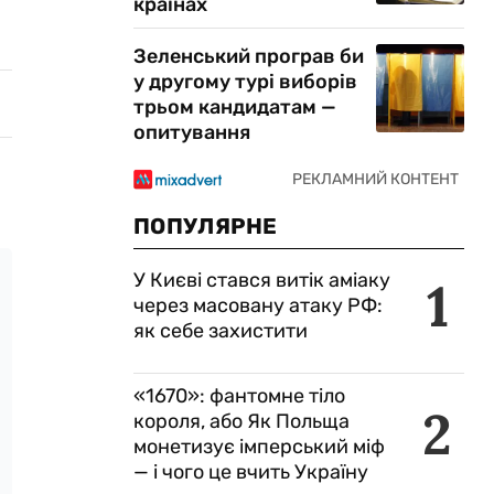
країнах
Зеленський програв би
у другому турі виборів
трьом кандидатам —
опитування
ПОПУЛЯРНЕ
У Києві стався витік аміаку
1
через масовану атаку РФ:
як себе захистити
«1670»: фантомне тіло
2
короля, або Як Польща
монетизує імперський міф
— і чого це вчить Україну