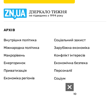
ДЗЕРКАЛО ТИЖНЯ
не підводимо з 1994 року
АРХІВ
Внутрішня політика
Соціальний захист
Міжнародна політика
Зарубіжна економіка
Макрорівень
Конфлікт інтересів
Енергоринок
Економічна безпека
Приватизація
Персоналії
Економіка регіонів
Соціум
Наука
Історія
Технології
Сімейне коло
Довкілля
Туризм
Церква
Власність