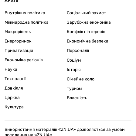
АРХІВ
Внутрішня політика
Соціальний захист
Міжнародна політика
Зарубіжна економіка
Макрорівень
Конфлікт інтересів
Енергоринок
Економічна безпека
Приватизація
Персоналії
Економіка регіонів
Соціум
Наука
Історія
Технології
Сімейне коло
Довкілля
Туризм
Церква
Власність
Культура
Використання матеріалів «ZN.UA» дозволяється за умови
посилання на «ZN.UA».