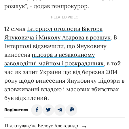
розшук", - додав генпрокурор.
RELATED VIDEO
12 січня
Інтерпол оголосив Віктора
Януковича і Миколу Азарова в розшук
. В
Інтерполі відзначили, що Януковичу
винесена
підозра в незаконному
заволодінні майном і розкраданнях
, в той
час як запит України ще від березня 2014
року щодо винесення Януковичу підозри в
зловживанні владою і масових вбивствах
був відхилений.
Поділитися
Підготував/ла Белоус Александр