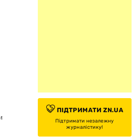
ПІДТРИМАТИ ZN.UA
и
Підтримати незалежну
журналістику!