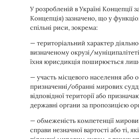
У розробленій в Україні Kонцепції 
Kонцепція) зазначено, що у функціон
спільні риси, зокрема:
— територіальний характер діяльнос
визначеному окрузі/муніципалітеті/
їхня юрисдикція поширюється лише
— участь місцевого населення або 
призначенні/обранні мирових судді
відповідної території або призначаю
державні органи за пропозицією орг
— обмеженість компетенції мирових
справи незначної вартості або ті, я