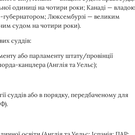
ьної одиниці на чотири роки; Kанаді — владо
ал-губернатором; Люксембурзі — великим
вним судом на чотири роки).
вих суддів:
менту або парламенту штату/провінції
лорда-канцлера (Англія та Уельс);
гії суддів або в порядку, передбаченому для
Ф).
ичної освіти (Англія та Уельс; Іспанія; ПАР;