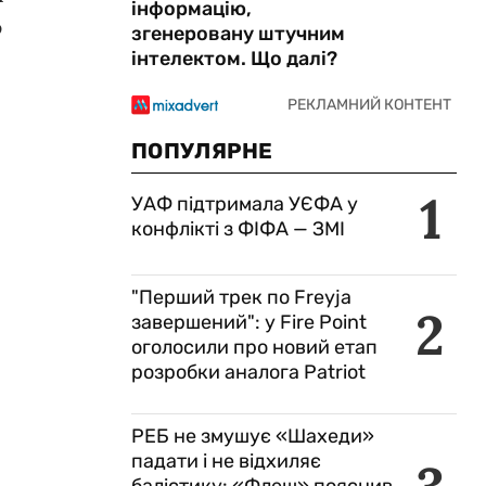
інформацію,
ю
згенеровану штучним
інтелектом. Що далі?
ПОПУЛЯРНЕ
1
УАФ підтримала УЄФА у
конфлікті з ФІФА — ЗМІ
"Перший трек по Freyja
2
завершений": у Fire Point
оголосили про новий етап
розробки аналога Patriot
РЕБ не змушує «Шахеди»
падати і не відхиляє