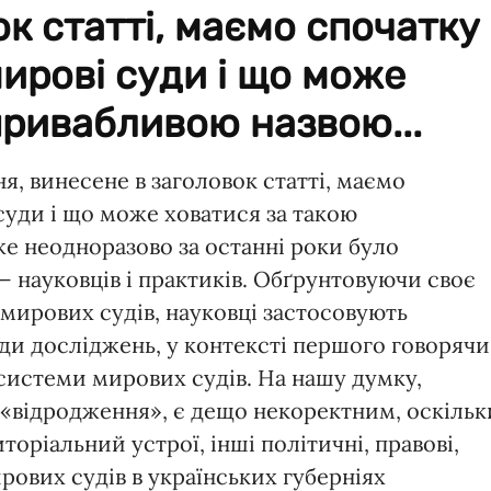
к статті, маємо спочатку
мирові суди і що може
привабливою назвою...
я, винесене в заголовок статті, маємо
 суди і що може ховатися за такою
е неодноразово за останні роки було
— науковців і практиків. Обґрунтовуючи своє
 мирових судів, науковці застосовують
ди досліджень, у контексті першого говорячи
 системи мирових судів. На нашу думку,
к «відродження», є дещо некоректним, оскільк
оріальний устрої, інші політичні, правові,
рових судів в українських губерніях