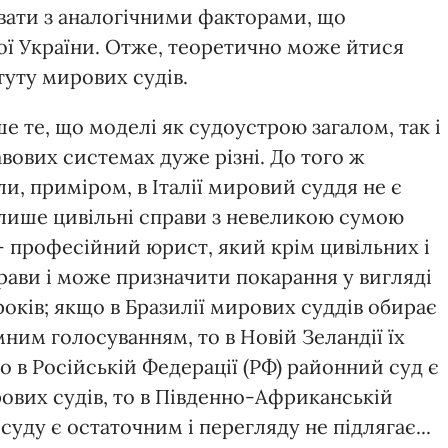
ювати з аналогічними факторами, що
ї України. Отже, теоретично може йтися
туту мирових судів.
 те, що моделі як судоустрою загалом, так і
вових системах дуже різні. До того ж
ли, приміром, в Італії мировий суддя не є
лише цивільні справи з невеликою сумою
 — професійний юрист, який крім цивільних і
рави і може призначити покарання у вигляді
років; якщо в Бразилії мирових суддів обирає
ним голосуванням, то в Новій Зеландії їх
 в Російській Федерації (РФ) районний суд є
вих судів, то в Південно-Африканській
уду є остаточним і перегляду не підлягає...