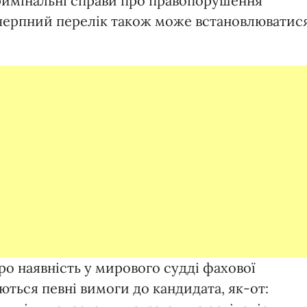
кримінальні справи про правопорушення
ичерпний перелік також може встановлюватис
про наявність у мирового судді фахової
ться певні вимоги до кандидата, як-от: