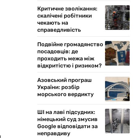
Критичне зволікання:
скалічені робітники
чекають на
справедливість
Подвійне громадянство
посадовців: де
проходить межа між
відкритістю і ризиком?
Азовський програш
України: розбір
морського вердикту
ШІ на лаві підсудних:
німецький суд змусив
Google відповідати за
неправдиву
я