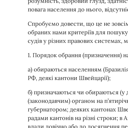
розумність, здоровий глузд, здатніс
повага населення до нього, відсутн
Спробуємо довести, що це не зовсі
обраних нами критеріїв для пошуку 
судів у різних правових системах, 
1. Порядок обрання (призначення) н
а) обираються населенням (Бразилія
РФ, деякі кантони Швейцарії);
б) призначаються чи обираються (у
(законодавчим) органом на п’ятирі
губернатором; деяких кантонах Шв
радами кантонів на різні строки; в
влади довічно або до досягнення пе