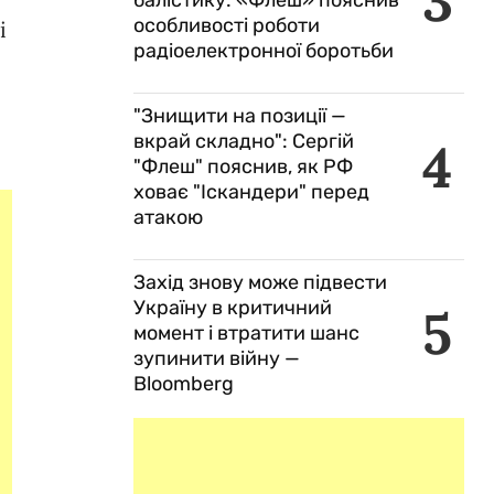
3
балістику: «Флеш» пояснив
особливості роботи
і
радіоелектронної боротьби
"Знищити на позиції —
вкрай складно": Сергій
4
"Флеш" пояснив, як РФ
ховає "Іскандери" перед
атакою
Захід знову може підвести
Україну в критичний
5
момент і втратити шанс
зупинити війну —
Bloomberg