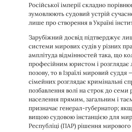
Російської імперії складно порівн
зумовлюють судовий устрій сучасно
лише про створення в Україні інсти
Зарубіжний досвід підтверджує лише
системи мирових судів у різних пра
амплітуда відмінностей така, що ко
професійним юристом і розглядає 
позову, то в Ізраїлі мировий суддя
сімейних розглядає кримінальні сп
позбавлення волі на строк до семи 
населення прямим, загальним і таєм
призначає генерал-губернатор; якщо
вищою судовою інстанцією для миро
Республіці (ПАР) рішення мирового с