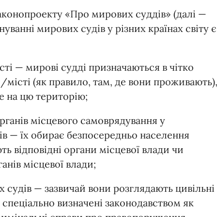
законопроекту «Про мирових суддів» (далі —
уванні мирових судів у різних країнах світу є
ті — мирові судді призначаються в чітко
місті (як правило, там, де вони проживають)
 на цю територію;
органів місцевого самоврядування у
в — їх обирає безпосередньо населення
ть відповідні органи місцевої влади чи
анів місцевої влади;
 судів — зазвичай вони розглядають цивільні
кі спеціально визначені законодавством як