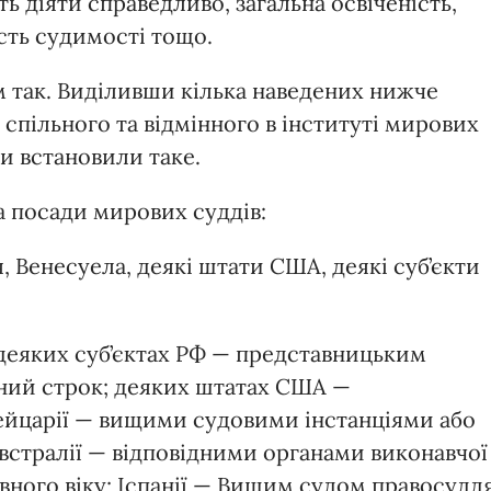
ть діяти справедливо, загальна освіченість,
ість судимості тощо.
м так. Виділивши кілька наведених нижче
спільного та відмінного в інституті мирових
ми встановили таке.
а посади мирових суддів:
, Венесуела, деякі штати США, деякі суб’єкти
 деяких суб’єктах РФ — представницьким
чний строк; деяких штатах США —
ейцарії — вищими судовими інстанціями або
 Австралії — відповідними органами виконавчої
вного віку; Іспанії — Вищим судом правосудд