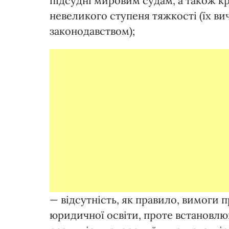
підсудні мировим судам, а також 
невеликого ступеня тяжкості (їх в
законодавством);
— відсутність, як правило, вимоги 
юридичної освіти, проте встановлюю