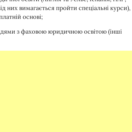
ід них вимагається пройти спеціальні курси), 
платній основі;
ддями з фаховою юридичною освітою (інші