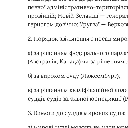
певної адміністративно-територіал
провінцій; Новій Зеландії — генер
герцогом довічно; Уругваї — Верхо
2. Порядок звільнення з посад миро
а) за рішенням федерального парла
(Австралія, Kанада) чи за рішенням 
б) за вироком суду (Люксембург);
в) за рішенням кваліфікаційної коле
суддів судів загальної юрисдикції (Р
3. Вимоги до суддів мирових судів:
а) мирові судді можуть не мати юрид