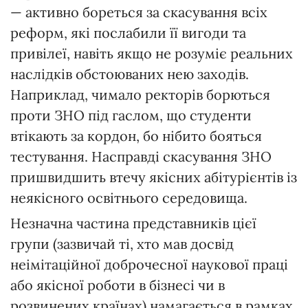
— активно бореться за скасування всіх
реформ, які послабили її вигоди та
привілеї, навіть якщо не розуміє реальних
наслідків обстоюваних нею заходів.
Наприклад, чимало ректорів борються
проти ЗНО під гаслом, що студенти
втікають за кордон, бо нібито бояться
тестування. Насправді скасування ЗНО
пришвидшить втечу якісних абітурієнтів із
неякісного освітнього середовища.
Незначна частина представників цієї
групи (зазвичай ті, хто мав досвід
неімітаційної доброчесної наукової праці
або якісної роботи в бізнесі чи в
розвинених країнах) намагається в рамках