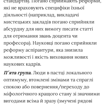
стандартів). Погано сприймають реформи,
які не враховують специфіки їхньої
діяльності (наприклад, викладачі
мистецьких закладів погано сприйняли
абсурдну для них вимогу писати статті
для отримання звань доцента чи
професора). Науковці погано сприйняли
реформу аспірантури, яка знизила
можливості і якість виховання нових
наукових кадрів.
П′ята група.
Люди в пастці локального
оптимуму, втомлені змінами та спраглі
спокою або повернення/переходу до
міфологічного кращого стану зі значними
вигодами всіма й зразу (змучені рядові