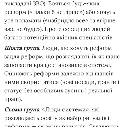
викладачі ЗВО). Бояться будь-яких
реформ («тільки б не гірше») або хочуть
усе поламати («набридло все» та «гірше
вже не буде»). Проте серед цих людей
багато потенційно якісних спеціалістів.
Шоста група.
Люди, що хочуть реформ
задля реформ, що розглядають їх як шанс
запопасти краще становище в системі.
Оцінюють реформи залежно від шансів
ними скористатися (нові посади, гранти і
статус без особливих зусиль і реальної
праці).
Сьома група.
«Люди системи», які
розглядають освіту як набір ритуалів і
реформи — як зміну ритуалів. Схвалюють