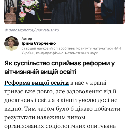
© depositphotos/IgorVetushko
Автор
Ірина Єгорченко
старший науковий співробітник Інституту математики НАН
України, кандидат фізико-математичних наук
Як суспільство сприймає реформи у
вітчизняній вищій освіті
Реформа вищої освіти
в нас у країні
триває вже довго, але задоволення від її
досягнень і світла в кінці тунелю досі не
видно. Тим часом було б цікаво побачити
результати належним чином
організованих соціологічних опитувань