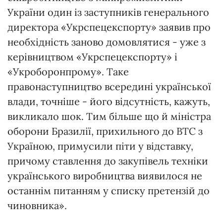
України один із заступників генерального
директора «Укрспец­екс­порту» заявив про
необхідність заново домовлятися - уже з
керівництвом «Укрспец­екс­порту» і
«Укроборонпрому». Таке
правонаступництво всередині української
влади, точніше - його відсутність, кажуть,
викликало шок. Тим більше що й міністра
оборони Бразилії, прихильного до ВТС з
Україною, примусили піти у відставку,
причому ставлення до закупівель техніки
українського виробництва виявилося не
останнім питанням у списку претензій до
чиновника».