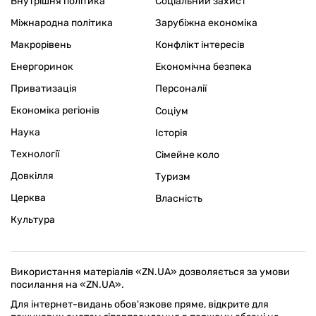
Внутрішня політика
Соціальний захист
Міжнародна політика
Зарубіжна економіка
Макрорівень
Конфлікт інтересів
Енергоринок
Економічна безпека
Приватизація
Персоналії
Економіка регіонів
Соціум
Наука
Історія
Технології
Сімейне коло
Довкілля
Туризм
Церква
Власність
Культура
Використання матеріалів «ZN.UA» дозволяється за умови
посилання на «ZN.UA».
Для інтернет-видань обов'язкове пряме, відкрите для