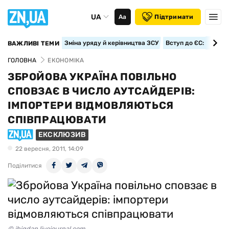
UA
Аа
Підтримати
Зміна уряду й керівництва ЗСУ
Вступ до ЄС: класте
ВАЖЛИВІ ТЕМИ
ГОЛОВНА
ЕКОНОМІКА
ЗБРОЙОВА УКРАЇНА ПОВІЛЬНО
СПОВЗАЄ В ЧИСЛО АУТСАЙДЕРІВ:
ІМПОРТЕРИ ВІДМОВЛЯЮТЬСЯ
СПІВПРАЦЮВАТИ
ЕКСКЛЮЗИВ
22 вересня, 2011, 14:09
Поділитися
© ibigdan.livejournal.com