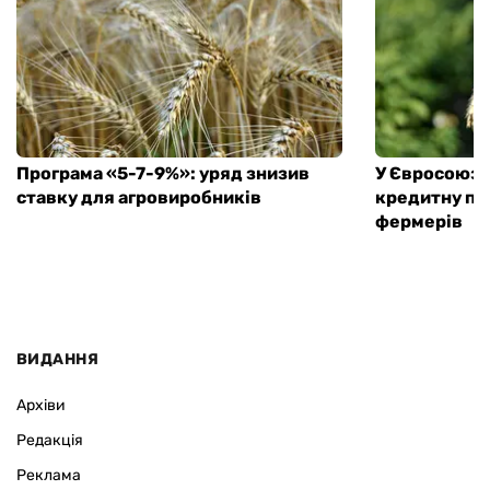
Програма «5-7-9%»: уряд знизив
У Євросоюзу 
ставку для агровиробників
кредитну пі
фермерів
ВИДАННЯ
Архіви
Редакція
Реклама