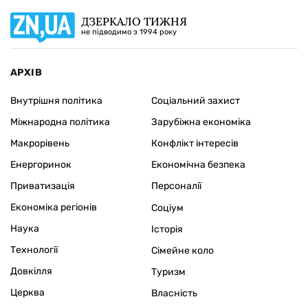
ДЗЕРКАЛО ТИЖНЯ
не підводимо з 1994 року
АРХІВ
Внутрішня політика
Соціальний захист
Міжнародна політика
Зарубіжна економіка
Макрорівень
Конфлікт інтересів
Енергоринок
Економічна безпека
Приватизація
Персоналії
Економіка регіонів
Соціум
Наука
Історія
Технології
Сімейне коло
Довкілля
Туризм
Церква
Власність