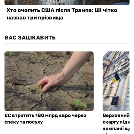
ВАС ЗАЦІКАВИТЬ
ЄС втратить 180 млрд євро через
Верховний С
спеку та посуху
скаргу підк
компанії що