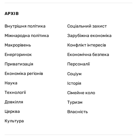
АРХІВ
Внутрішня політика
Соціальний захист
Міжнародна політика
Зарубіжна економіка
Макрорівень
Конфлікт інтересів
Енергоринок
Економічна безпека
Приватизація
Персоналії
Економіка регіонів
Соціум
Наука
Історія
Технології
Сімейне коло
Довкілля
Туризм
Церква
Власність
Культура