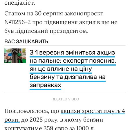
спеціаліст.
Станом на 30 серпня законопроєкт
№11256-2 про підвищення акцизів ще не
був підписаний президентом.
ВАС ЗАЦІКАВИТЬ
З 1 вересня зміниться акциз
на пальне: експерт пояснив,
як це вплине на ціну
бензину та дизпалива на
заправках
RELATED VIDEO
Повідомлялось, що
акцизи зростатимуть 4
роки,
до 2028 року, в якому бензин
коштуватиме 359 євро за 1000 л,