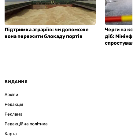
Підтримка аграріїв: чи допоможе
Черги на ко
вона пережити блокаду портів
діб: Мінінф
спростувало
ВИДАННЯ
Архіви
Редакція
Реклама
Редакційна політика
Карта