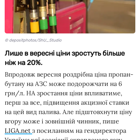
© depositphotos/ShU_Studio
Лише в вересні ціни зростуть більше
ніж на 20%.
Впродовж вересня роздрібна ціна пропан-
бутану на АЗС може подорожчати на 6
грн/л. НА зростання ціни впливатиме,
перш за все, підвищення акцизної ставки
на цей вид палива. Але підштовхнути ціну
вгору може і зовнішній чинник, пише
LIGA.net
з посиланням на гендиректора
Української асоціації скрапленого газу