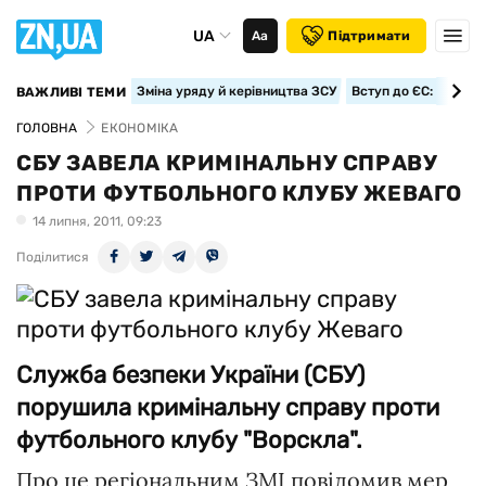
UA
Аа
Підтримати
Зміна уряду й керівництва ЗСУ
Вступ до ЄС: класте
ВАЖЛИВІ ТЕМИ
ГОЛОВНА
ЕКОНОМІКА
СБУ ЗАВЕЛА КРИМІНАЛЬНУ СПРАВУ
ПРОТИ ФУТБОЛЬНОГО КЛУБУ ЖЕВАГО
14 липня, 2011, 09:23
Поділитися
Служба безпеки України (СБУ)
порушила кримінальну справу проти
футбольного клубу "Ворскла".
Про це регіональним ЗМІ повідомив мер