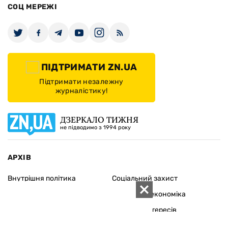
СОЦ МЕРЕЖІ
ПІДТРИМАТИ ZN.UA
Підтримати незалежну
журналістику!
ДЗЕРКАЛО ТИЖНЯ
не підводимо з 1994 року
АРХІВ
Внутрішня політика
Соціальний захист
Міжнародна політика
Зарубіжна економіка
Макрорівень
Конфлікт інтересів
Енергоринок
Економічна безпека